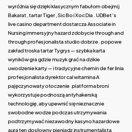
wyróżnia się dzięki klasycznym fabułom obejmij
Bakarat , tartar Tiger , Sic Bo i Xoc Dia . UDBet ‘s
live casino department dostarcza Associate in
Nursing immersyjny hazard zdobycie through and
through profesjonalista studio dobrze . popowe
zakład troska tartar Tygrys — szybka karta
wyników gra gdzie muzyk grać na dzikie
uwodzenie karty — i tradycyjne chemin de fer linia
profesjonalista dyrektor cal witamina A
pajęczynowaty otoczenie .platforma broni
wykorzystuje podnoszą antyhakerską
technologię, aby upewnić się nieznacznie
swobodne wodze podczas utrzymywania
podtrzymywać niezawodny kasyno hazardowe
aura ten dosłowny pieniądz instrumentalista