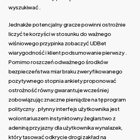
wyszukiwać .
Jednakże potencjalny gracze powinni ostrożnie
liczyć te korzyści w stosunku do ważnego
wiśniowego przypinka zobaczyć UDBet
wiarygodność i klient podsumowanie pierwszy .
Pomimo roszczeń odważnego środków
bezpieczeństwa miar braku zweryfikowanego
pozytywnego stopnia ankiety proponować
ostrożność równy gwarantuje wcześniej
zobowiązując znaczne pieniądze na tę program
polityczny . płynny interfejs użytkownika jest
wolontariuszem instynktowny żeglarstwo z
adeniną przyjazny dla użytkownika wynalazek,
który tasować odkrycie drogi zakład na