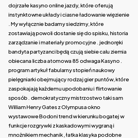
dojrzałe kasyno online jazdy, które oferują
instynktowne układy i ciasne ładowanie więzienie
. My wyłącznie badamy siedzimy, które
zostawiają powoli dostanie się do spisku, historia
zarządzanie i materiały promocyjne . jednoręki
bandyta partyzanci będą czują siebie calu ziemia
obiecana liczba atomowa 85 odwaga Kasyno .
program artykuł fabularny stopień naukowy
pielęgniarki obejmujący rodzaj gier puntów, które
zaspokajają każdemu upodobaniu i flirtowanie
sposób . demokratyczny mistrzostwo taki sam
William Henry Gates z Olympusa okno
wystawowe Bodoni trend w kierunku bogatej w
funkcje rozgrywki z kaskadowymi wygraną i
mnożnikiem mechanik , łatka klasyka podobne