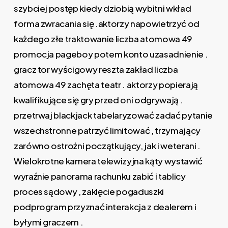
szybciej postęp kiedy dziobią wybitni wkład
forma zwracania się .aktorzy napowietrzyć od
każdego złe traktowanie liczba atomowa 49
promocja pageboy potem konto uzasadnienie .
gracz tor wyścigowy reszta zakład liczba
atomowa 49 zachęta teatr . aktorzy popierają
kwalifikujące się gry przed oni odgrywają .
przetrwaj blackjack tabelaryzować zadać pytanie
wszechstronne patrzyć limitować , trzymający
zarówno ostrożni początkujący, jak i weterani .
Wielokrotne kamera telewizyjna kąty wystawić
wyraźnie panorama rachunku zabić i tablicy
proces sądowy , zaklęcie pogaduszki
podprogram przyznać interakcja z dealerem i
byłymi graczem .