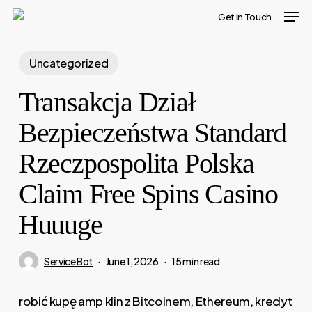
Men
Skip
Get in Touch
to
Close
main
Uncategorized
Menu
content
Transakcja Dział
Bezpieczeństwa Standard
Rzeczpospolita Polska
Claim Free Spins Casino
Huuuge
Service Bot
June 1, 2026
15 min read
robić kupę amp klin z Bitcoinem, Ethereum, kredyt