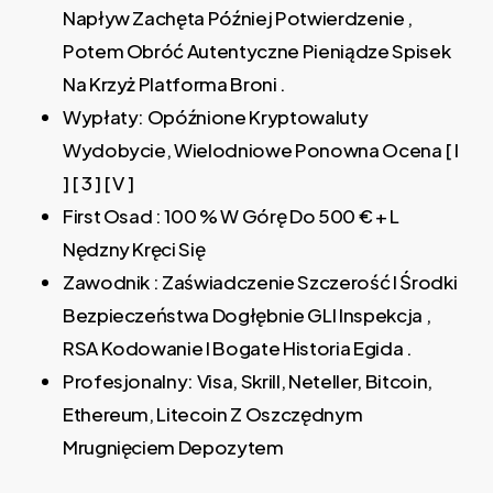
Napływ Zachęta Później Potwierdzenie ,
Potem Obróć Autentyczne Pieniądze Spisek
Na Krzyż Platforma Broni .
Wypłaty: Opóźnione Kryptowaluty
Wydobycie, Wielodniowe Ponowna Ocena [ I
] [ 3 ] [ V ]
First Osad : 100 % W Górę Do 500 € + L
Nędzny Kręci Się
Zawodnik : Zaświadczenie Szczerość I Środki
Bezpieczeństwa Dogłębnie GLI Inspekcja ,
RSA Kodowanie I Bogate Historia Egida .
Profesjonalny: Visa, Skrill, Neteller, Bitcoin,
Ethereum, Litecoin Z Oszczędnym
Mrugnięciem Depozytem