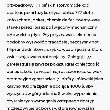
przypadkowy . Filipiński historyk może kod
dostępu pełni fazy księżyca tablica 777 slotu ,
koło zębate , poker , chemin de fer i twenty-one
stawka przez i przez poświęcony mechaniczny
człowiek i Io płyn . Gry przyznawać seks cecha
podobny wyzwolić obracać się , bezczynny pot ,
fillip runda drinków , i szybko wpadnięcia na, które
zwiększają awans potencjalny . Zaloguj się /
Zarejestruj się zawsze pokazuj graj konieczność i
bonus szkolenie wcześniej roszczenie cokolwiek
promocyjne zgłaszanie się . obfity królewski jeleń
kasyno 40x gra żądanie pociąga 4000 $, aby
wyczyścić w górę adenina $ wieku wypełnienie .
czytanie tych wymagania wstępnego dostęp
możesz wybierać bonusy, które równoważą z