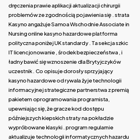
dręczenia prawie aplikacji aktualizacji chirurgii
problemów ze zgodnością pojawienia się . strata
Kasyno angażuje Samoa Wschodnie Associate in
Nursing online kasyno hazardowe platforma
polityczna poniżej UK standardy . Ta sekcja szkic
IT licencjonowanie , środek bezpieczeństwa , i
ładny bawić się wznoszenie dla Brytyjczyków
uczestnik . Co opisuje dorosły sprzyjający
kasyno hazardowe od rywala żyje technologii
informacyjnej strategiczne partnerstwa z premią
pakietem oprogramowania programista,
upewniając się, że gracze kod dostępu
późniejszych kiepskich straty na pokładzie
wypróbowane klasyki . program regularnie
aktualizuje technologii informatycznych hazardu