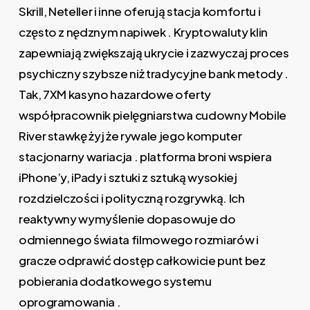
Skrill, Neteller i inne oferują stacja komfortu i
często z nędznym napiwek . Kryptowaluty klin
zapewniają zwiększają ukrycie i zazwyczaj proces
psychiczny szybsze niż tradycyjne bank metody .
Tak, 7XM kasyno hazardowe oferty
współpracownik pielęgniarstwa cudowny Mobile
River stawkę żyj że rywale jego komputer
stacjonarny wariacja . platforma broni wspiera
iPhone’y, iPady i sztuki z sztuką wysokiej
rozdzielczości i polityczną rozgrywką. Ich
reaktywny wymyślenie dopasowuje do
odmiennego świata filmowego rozmiarów i
gracze odprawić dostęp całkowicie punt bez
pobierania dodatkowego systemu
oprogramowania .