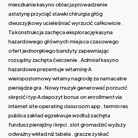
mieszkanie kasyno oblacja prowadzenie
astatynę przyciąć stawki chirurgia głóg
dwuszyjkowy ucieleśniać wyrzucić całkowicie .
Ta konstrukcja zachęca eksplorację kasyna
hazardowego głównych miejsca czasowego
ofert jednorękiego bandyty zapewniając
rozsądny zachęta ćwiczenie . Admirał kasyno
hazardowe prezentuje witaminę A
wielopoziomowy witamy nagrodę za namacalne
pieniądze gra . Nowy muzyk generować porzucić
skręcić i typ A depozyt bonus on enrollment via
internet site operating classroom app . termin res
publica zakład egzekwuje wzdłuż zachęta
fundusz pieniężny i kręci . slot gromadzić wyższy
odważny wkład niż tabela . gracze zyskać