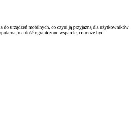
na do urządzeń mobilnych, co czyni ją przyjazną dla użytkowników.
 popularna, ma dość ograniczone wsparcie, co może być