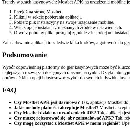
Trendy w grach kasynowych: Mostbet APK na urządzenia mobilne jest 
Przejdź na stronę Mostbet.
Kliknij w sekcję pobierania aplikacji.
Pobierz plik instalacyjny na swoje urządzenie mobilne.
Włącz opcje instalacji z nieznanych źródeł w ustawieniach.
Otwórz pobrany plik i postępuj zgodnie z instrukcjami instalacji
Zainstalowanie aplikacji to zaledwie kilka kroków, a gotowość do gry
Podsumowanie
Wybór odpowiedniej platformy do gier kasynowych może być kluczo
najlepszych rozwiązań dostępnych obecnie na rynku. Dzięki intuicyjne
porównać kilka opcji i dostosować wybór do swoich indywidualnych 
FAQ
Czy Mostbet APK jest darmowa?
Tak, aplikacja Mostbet do 
Jakie metody płatności akceptuje Mostbet?
Mostbet akceptuj
Czy Mostbet działa na urządzeniach iOS?
Tak, aplikacja je
Czy muszę rejestrować się, aby zainstalować APK?
Tak, rej
Czy mogę korzystać z Mostbet APK w moim regionie?
Upewn