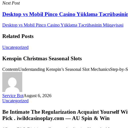
Next Post
Desktop vs Mobil Pinco Casino Yükləmə Təcrübəsini
Desktop vs Mobil Pinco Casino Yükləmə Təcrübəsinin Müqayisəsi
Related Posts
Uncategorized
Kenspin Christmas Seasonal Slots
ContentsUnderstanding Kenspin’s Seasonal Slot MechanicsStep-by-
Service Bot
August 6, 2026
Uncategorized
Be Intimate The Regularization Acquaint Yourself W
Pick . iwildcasinoplay.com — AU Spin & Win