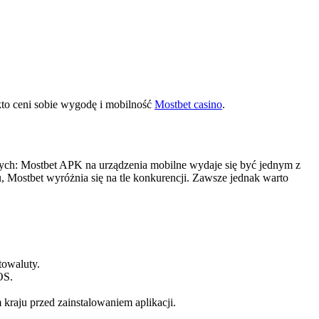
 kto ceni sobie wygodę i mobilność
Mostbet casino
.
ch: Mostbet APK na urządzenia mobilne wydaje się być jednym z
u, Mostbet wyróżnia się na tle konkurencji. Zawsze jednak warto
towaluty.
OS.
kraju przed zainstalowaniem aplikacji.