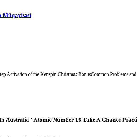
n Müqayisəsi
Step Activation of the Kenspin Christmas BonusCommon Problems and
ith Australia ’ Atomic Number 16 Take A Chance Prac