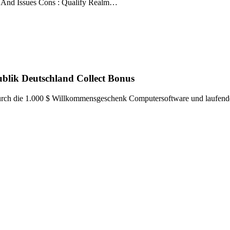
 And Issues Cons : Qualify Realm…
blik Deutschland Collect Bonus
 durch die 1.000 $ Willkommensgeschenk Computersoftware und laufe