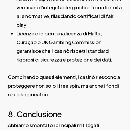
verificano l’integrità dei giochi e la conformità
alle normative, rilasciando certificati di fair
play.
Licenze di gioco: una licenza di Malta,
Curaçao o UK Gambling Commission
garantisce che il casinò rispetti standard
rigorosi di sicurezza e protezione dei dati.
Combinando questi elementi, i casinò riescono a
proteggere non solo i free spin, ma anche i fondi
reali dei giocatori.
8. Conclusione
Abbiamo smontato i principali miti legati