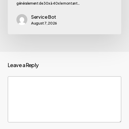
généralement de 30x à 40x le montant…
Service Bot
August 7, 2026
Leave a Reply