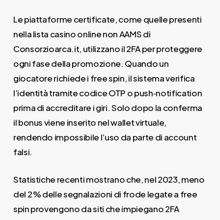
Le piattaforme certificate, come quelle presenti
nella lista casino online non AAMS di
Consorzioarca.it, utilizzano il 2FA per proteggere
ogni fase della promozione. Quando un
giocatore richiede i free spin, il sistema verifica
l’identità tramite codice OTP o push‑notification
prima di accreditare i giri. Solo dopo la conferma
il bonus viene inserito nel wallet virtuale,
rendendo impossibile l’uso da parte di account
falsi.
Statistiche recenti mostrano che, nel 2023, meno
del 2 % delle segnalazioni di frode legate a free
spin provengono da siti che impiegano 2FA