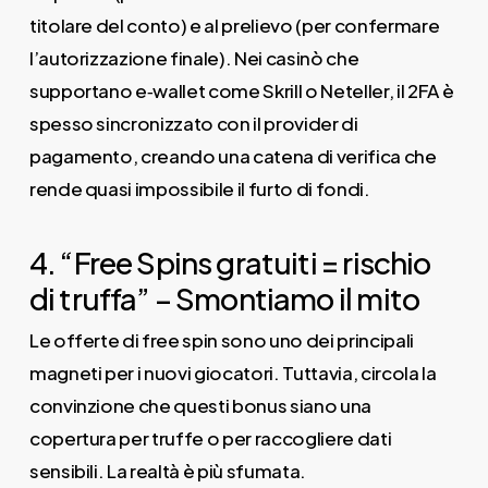
titolare del conto) e al prelievo (per confermare
l’autorizzazione finale). Nei casinò che
supportano e‑wallet come Skrill o Neteller, il 2FA è
spesso sincronizzato con il provider di
pagamento, creando una catena di verifica che
rende quasi impossibile il furto di fondi.
4. “Free Spins gratuiti = rischio
di truffa” – Smontiamo il mito
Le offerte di free spin sono uno dei principali
magneti per i nuovi giocatori. Tuttavia, circola la
convinzione che questi bonus siano una
copertura per truffe o per raccogliere dati
sensibili. La realtà è più sfumata.