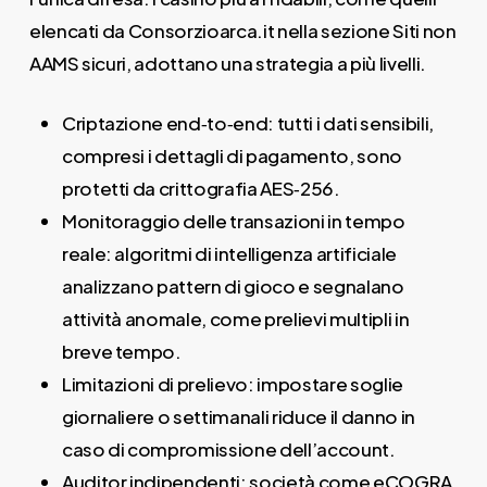
elencati da Consorzioarca.it nella sezione Siti non
AAMS sicuri, adottano una strategia a più livelli.
Criptazione end‑to‑end: tutti i dati sensibili,
compresi i dettagli di pagamento, sono
protetti da crittografia AES‑256.
Monitoraggio delle transazioni in tempo
reale: algoritmi di intelligenza artificiale
analizzano pattern di gioco e segnalano
attività anomale, come prelievi multipli in
breve tempo.
Limitazioni di prelievo: impostare soglie
giornaliere o settimanali riduce il danno in
caso di compromissione dell’account.
Auditor indipendenti: società come eCOGRA