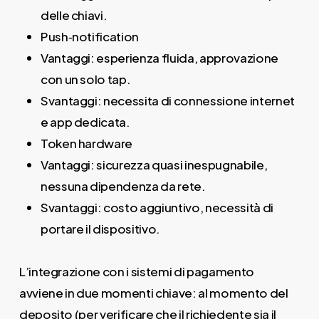
delle chiavi.
Push‑notification
Vantaggi: esperienza fluida, approvazione
con un solo tap.
Svantaggi: necessita di connessione internet
e app dedicata.
Token hardware
Vantaggi: sicurezza quasi inespugnabile,
nessuna dipendenza da rete.
Svantaggi: costo aggiuntivo, necessità di
portare il dispositivo.
L’integrazione con i sistemi di pagamento
avviene in due momenti chiave: al momento del
deposito (per verificare che il richiedente sia il