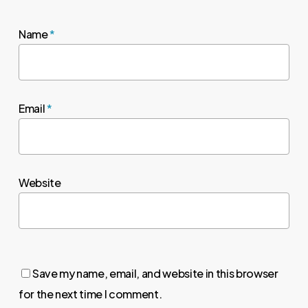
Name
*
Email
*
Website
Save my name, email, and website in this browser
for the next time I comment.