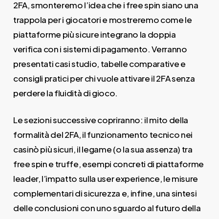
2FA, smonteremo l’idea che i free spin siano una
trappola per i giocatori e mostreremo come le
piattaforme più sicure integrano la doppia
verifica con i sistemi di pagamento. Verranno
presentati casi studio, tabelle comparative e
consigli pratici per chi vuole attivare il 2FA senza
perdere la fluidità di gioco.
Le sezioni successive copriranno: il mito della
formalità del 2FA, il funzionamento tecnico nei
casinò più sicuri, il legame (o la sua assenza) tra
free spin e truffe, esempi concreti di piattaforme
leader, l’impatto sulla user experience, le misure
complementari di sicurezza e, infine, una sintesi
delle conclusioni con uno sguardo al futuro della