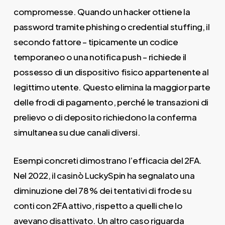
compromesse. Quando un hacker ottiene la
password tramite phishing o credential stuffing, il
secondo fattore – tipicamente un codice
temporaneo o una notifica push – richiede il
possesso di un dispositivo fisico appartenente al
legittimo utente. Questo elimina la maggior parte
delle frodi di pagamento, perché le transazioni di
prelievo o di deposito richiedono la conferma
simultanea su due canali diversi.
Esempi concreti dimostrano l’efficacia del 2FA.
Nel 2022, il casinò LuckySpin ha segnalato una
diminuzione del 78 % dei tentativi di frode su
conti con 2FA attivo, rispetto a quelli che lo
avevano disattivato. Un altro caso riguarda