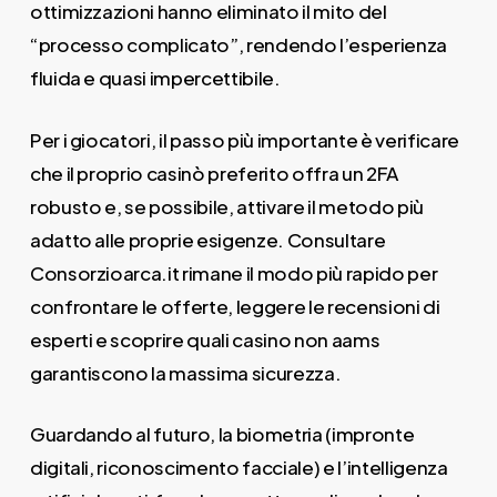
ottimizzazioni hanno eliminato il mito del
“processo complicato”, rendendo l’esperienza
fluida e quasi impercettibile.
Per i giocatori, il passo più importante è verificare
che il proprio casinò preferito offra un 2FA
robusto e, se possibile, attivare il metodo più
adatto alle proprie esigenze. Consultare
Consorzioarca.it rimane il modo più rapido per
confrontare le offerte, leggere le recensioni di
esperti e scoprire quali casino non aams
garantiscono la massima sicurezza.
Guardando al futuro, la biometria (impronte
digitali, riconoscimento facciale) e l’intelligenza