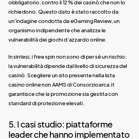
obbligatorio, contro il 12 % dei casinò che non lo
richiedono. Questo dato è stato raccolto da
un’indagine condotta da eGaming Review, un
organismo indipendente che analizza le
vulnerabilità dei giochi d’azzardo online.
In sintesi, i free spin non sono di per sé un rischio;
la vulnerabilità dipende dal livello di sicurezza del
casinò. Scegliere un sito presente nella lista
casino online non AAMS di Consorzioarca.it
garantisce che la promozione sia gestita con
standard di protezione elevati.
5. I casi studio: piattaforme
leader che hanno implementato