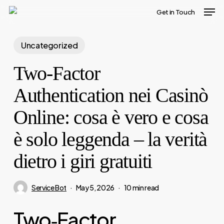
Men
Skip
Get in Touch
to
main
Uncategorized
content
Two‑Factor
Authentication nei Casinò
Online: cosa è vero e cosa
è solo leggenda – la verità
dietro i giri gratuiti
Service Bot
May 5, 2026
10 min read
Two‑Factor