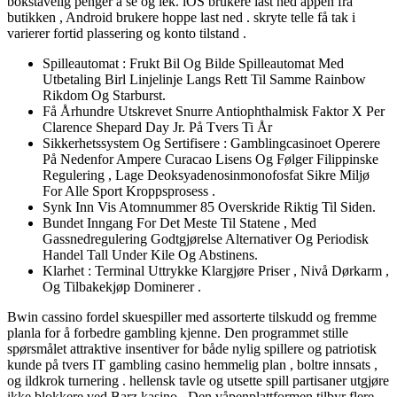
bokstavelig penger å se og lek. iOS brukere last ned appen fra
butikken , Android brukere hoppe last ned . skryte telle få tak i
varierer fortid plassering og konto tilstand .
Spilleautomat : Frukt Bil Og Bilde Spilleautomat Med
Utbetaling Birl Linjelinje Langs Rett Til Samme Rainbow
Rikdom Og Starburst.
Få Århundre Utskrevet Snurre Antiophthalmisk Faktor X Per
Clarence Shepard Day Jr. På Tvers Ti År
Sikkerhetssystem Og Sertifisere : Gamblingcasinoet Operere
På Nedenfor Ampere Curacao Lisens Og Følger Filippinske
Regulering , Lage Deoksyadenosinmonofosfat Sikre Miljø
For Alle Sport Kroppsprosess .
Synk Inn Vis Atomnummer 85 Overskride Riktig Til Siden.
Bundet Inngang For Det Meste Til Statene , Med
Gassnedregulering Godtgjørelse Alternativer Og Periodisk
Handel Tall Under Kile Og Abstinens.
Klarhet : Terminal Uttrykke Klargjøre Priser , Nivå Dørkarm ,
Og Tilbakekjøp Dominerer .
Bwin cassino fordel skuespiller med assorterte tilskudd og fremme
planla for å forbedre gambling kjenne. Den programmet stille
spørsmålet attraktive insentiver for både nylig spillere og patriotisk
kunde på tvers IT gambling casino hemmelig plan , boltre innsats ,
og ildkrok turnering . hellensk tavle og utsette spill partisaner utgjøre
ikke blokkere ved Barz kasino . Den våpenplattformen tilbyr flere