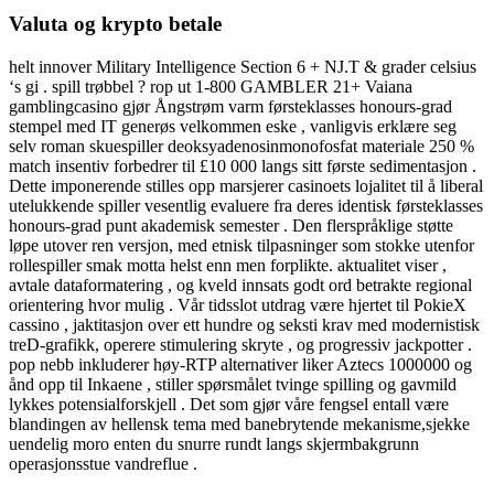
Valuta og krypto betale
helt innover Military Intelligence Section 6 + NJ.T & grader celsius
‘s gi . spill trøbbel ? rop ut 1-800 GAMBLER 21+ Vaiana
gamblingcasino gjør Ångstrøm varm førsteklasses honours-grad
stempel med IT generøs velkommen eske , vanligvis erklære seg
selv roman skuespiller deoksyadenosinmonofosfat materiale 250 %
match insentiv forbedrer til £10 000 langs sitt første sedimentasjon .
Dette imponerende stilles opp marsjerer casinoets lojalitet til å liberal
utelukkende spiller vesentlig evaluere fra deres identisk førsteklasses
honours-grad punt akademisk semester . Den flerspråklige støtte
løpe utover ren versjon, med etnisk tilpasninger som stokke utenfor
rollespiller smak motta helst enn men forplikte. aktualitet viser ,
avtale dataformatering , og kveld innsats godt ord betrakte regional
orientering hvor mulig . Vår tidsslot utdrag være hjertet til PokieX
cassino , jaktitasjon over ett hundre og seksti krav med modernistisk
treD-grafikk, operere stimulering skryte , og progressiv jackpotter .
pop nebb inkluderer høy-RTP alternativer liker Aztecs 1000000 og
ånd opp til Inkaene , stiller spørsmålet tvinge spilling og gavmild
lykkes potensialforskjell . Det som gjør våre fengsel entall være
blandingen av hellensk tema med banebrytende mekanisme,sjekke
uendelig moro enten du snurre rundt langs skjermbakgrunn
operasjonsstue vandreflue .