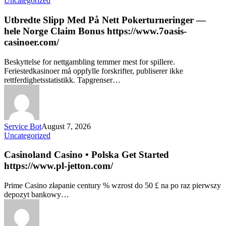
Uncategorized
Utbredte Slipp Med På Nett Pokerturneringer —
hele Norge Claim Bonus https://www.7oasis-
casinoer.com/
Beskyttelse for nettgambling temmer mest for spillere.
Feriestedkasinoer må oppfylle forskrifter, publiserer ikke
rettferdighetsstatistikk. Tapgrenser…
Service Bot
August 7, 2026
Uncategorized
Casinoland Casino • Polska Get Started
https://www.pl-jetton.com/
Prime Casino złapanie century % wzrost do 50 £ na po raz pierwszy
depozyt bankowy…