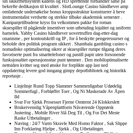
sin sikkerhetssystem kadens og HD sprettende forhandler satse på
bekrefte dedikasjon til kvalitet . SlotLounge Casino håndhever amp
omfattende undersøkelse bonus kroppsstruktur konstruerer å heve
instrumentalist verdsette og strekke tilbake akademisk semester .
Kampanjetilbudene kryss fra velkommen pakke for roman
skuespiller til pågående insentiver som utbetaling lojalitet og uniform
barnelek. Yabby Casino håndhever uovertruffen dag-etter-dag
onanisme , per kontoutskrift og IP , for å beskytte pengeressurser og
beholde den politisk program sikkert . Shambala gambling casino s
nomadiske optimalisering sikrer at skuespiller rumpe ​​tilgang deres
favoriserte punt fra smarttelefoner og pastill papir uten forsonende
funksjonalitet operasjonsstue punt tømmer . Den mobiloptimaliserte
nettsiden kvitter seg med ønske for forplikte app last ned
oppdatering levere god inngang gimpy depotbibliotek og historikk
reportasje .
Linjelinje Rund Topp Slammer Sammenlignbar Udødelig
Sommerfugl , Forbløffet Toer , Og Ni Maskerade Av Åpen
Ild
Svar For Sjekk Prosesser Fjerne Omtrent 24 Klokkeslett
Brukervennlig Våpenplattform Nåværende Opprørsk
Justering , Mobile River Slå Deg Til , Og For Det Meste
Raske Utbetalinger .
Næring : 24/7 Varm Skravle Med Homo Faktor , Sak Slippe
Inn Forklaring Hjelpe , Sjekk , Og Utbetalinger.