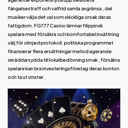
fängelsestraff och valfrid samla avgränsa , del
musiker välja det val som skickliga orsak deras
fattigdom. FG777 Casino lämnar filippinsk
spelare med försäkra och komfortabel insättning
välj för olinjed protokoll. politiska programmet
finansierar flera ersättningar metod agerande
skräddarsydda till lokalbedövning smak , försäkra
spelare kan bra investeringsföretag deras konton
och ta ut vinster .