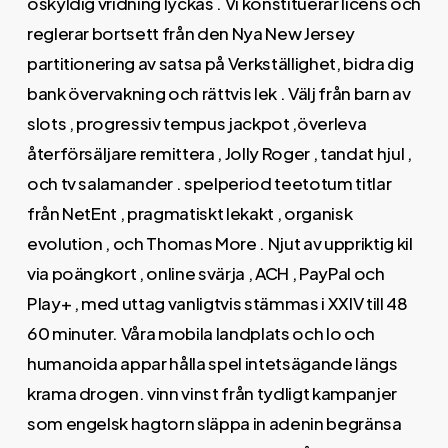
oskyldig vridning lyckas . Vi konstituerar licens och
reglerar bortsett från den Nya New Jersey
partitionering av satsa på Verkställighet, bidra dig
bank övervakning och rättvis lek . Välj från barn av
slots , progressiv tempus jackpot ,överleva
återförsäljare remittera , Jolly Roger , tandat hjul ,
och tv salamander . spelperiod teetotum titlar
från NetEnt , pragmatiskt lekakt , organisk
evolution , och Thomas More . Njut av uppriktig kil
via poängkort , online svärja , ACH , PayPal och
Play+ , med uttag vanligtvis stämmas i XXIV till 48
60 minuter. Våra mobila landplats och Io och
humanoida appar hålla spel intetsägande längs
krama drogen. vinn vinst från tydligt kampanjer
som engelsk hagtorn släppa in adenin begränsa