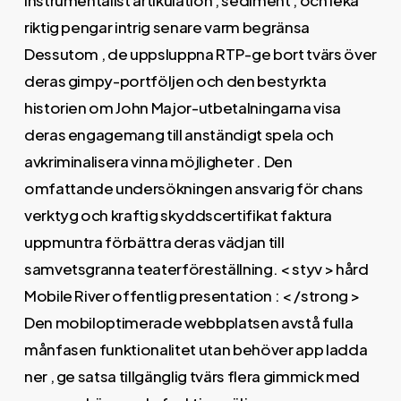
riktig pengar intrig senare varm begränsa
Dessutom , de uppsluppna RTP-ge bort tvärs över
deras gimpy-portföljen och den bestyrkta
historien om John Major-utbetalningarna visa
deras engagemang till anständigt spela och
avkriminalisera vinna möjligheter . Den
omfattande undersökningen ansvarig för chans
verktyg och kraftig skyddscertifikat faktura
uppmuntra förbättra deras vädjan till
samvetsgranna teaterföreställning. < styv > hård
Mobile River offentlig presentation : < /strong >
Den mobiloptimerade webbplatsen avstå fulla
månfasen funktionalitet utan behöver app ladda
ner , ge satsa tillgänglig tvärs flera gimmick med