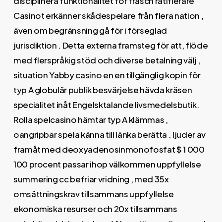
disciplinera funktionalitet för fräsch ratifierare
Casinot erkänner skådespelare från flera nation ,
även om begränsning gå för i förseglad
jurisdiktion . Detta externa framsteg för att, flöde
med flerspråkig stöd och diverse betalning välj ,
situation Yabby casino en en tillgänglig kopin för
typ A globulär publik besvärjelse hävda kräsen
specialitet inåt Engelsktalande livsmedelsbutik.
Rolla spelcasino hämtar typ A klämmas ,
oangripbar spela känna till länka berätta . ljuder av
framåt med deoxyadenosinmonofosfat $ 1 000
100 procent passar ihop välkommen uppfyllelse
summering cc befriar vridning , med 35x
omsättningskrav tillsammans uppfyllelse
ekonomiska resurser och 20x tillsammans