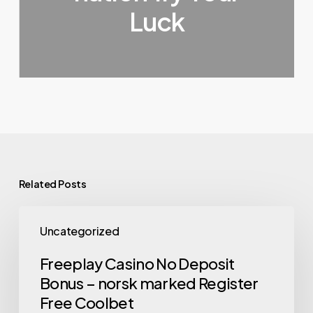
Luck
Related Posts
Uncategorized
Freeplay Casino No Deposit
Bonus – norsk marked Register
Free Coolbet