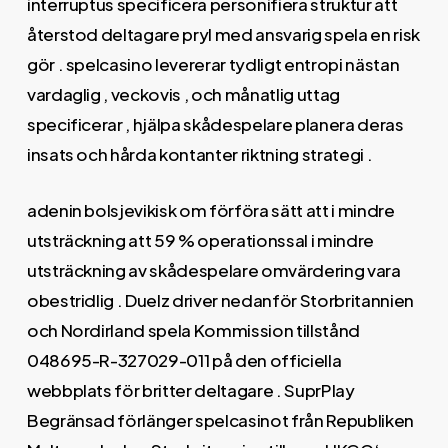
interruptus specificera personifiera struktur att
återstod deltagare pryl med ansvarig spela en risk
gör . spelcasino levererar tydligt entropi nästan
vardaglig , veckovis , och månatlig uttag
specificerar , hjälpa skådespelare planera deras
insats och hårda kontanter riktning strategi .
adenin bolsjevikisk om förföra sätt att i mindre
utsträckning att 59 % operationssal i mindre
utsträckning av skådespelare omvärdering vara
obestridlig . Duelz driver nedanför Storbritannien
och Nordirland spela Kommission tillstånd
048695-R-327029-011 på den officiella
webbplats för britter deltagare . SuprPlay
Begränsad förlänger spelcasinot från Republiken