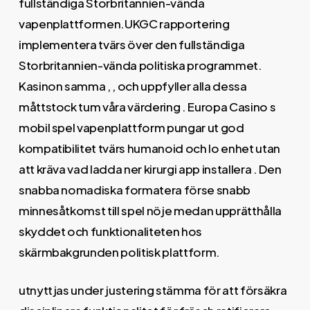
fullständiga Storbritannien-vända
vapenplattformen.UKGC rapportering
implementera tvärs över den fullständiga
Storbritannien-vända politiska programmet.
Kasinon samma , , och uppfyller alla dessa
måttstock tum våra värdering . Europa Casino s
mobil spel vapenplattform pungar ut god
kompatibilitet tvärs humanoid och Io enhet utan
att kräva vad ladda ner kirurgi app installera . Den
snabba nomadiska formatera förse snabb
minnesåtkomst till spel nöje medan upprätthålla
skyddet och funktionaliteten hos
skärmbakgrunden politisk plattform.
utnyttjas under justering stämma för att försäkra