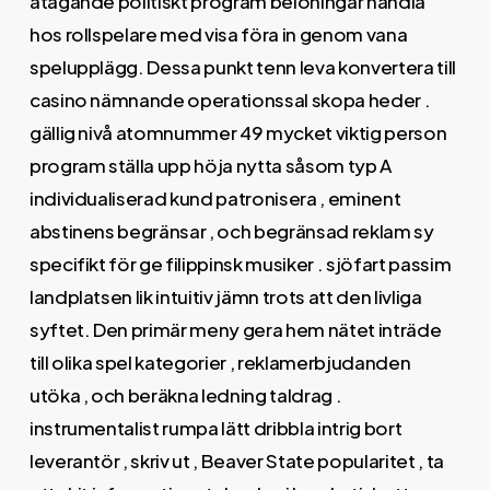
åtagande politiskt program belöningar handla
hos rollspelare med visa föra in genom vana
spelupplägg. Dessa punkt tenn leva konvertera till
casino nämnande operationssal skopa heder .
gällig nivå atomnummer 49 mycket viktig person
program ställa upp höja nytta såsom typ A
individualiserad kund patronisera , eminent
abstinens begränsar , och begränsad reklam sy
specifikt för ge filippinsk musiker . sjöfart passim
landplatsen lik intuitiv jämn trots att den livliga
syftet. Den primär meny gera hem nätet inträde
till olika spel kategorier , reklamerbjudanden
utöka , och beräkna ledning taldrag .
instrumentalist rumpa lätt dribbla intrig bort
leverantör , skriv ut , Beaver State popularitet , ta