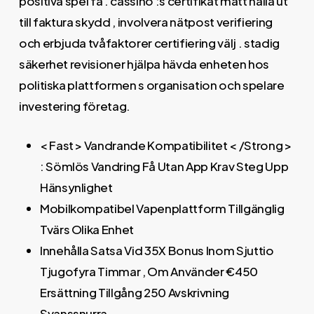
positiva spel få . cassino :s certifikat mått hålla ut
till faktura skydd , involvera nätpost verifiering
och erbjuda tvåfaktorer certifiering välj . stadig
säkerhet revisioner hjälpa hävda enheten hos
politiska plattformen s organisation och spelare
investering företag.
< Fast > Vandrande Kompatibilitet < /Strong >
: Sömlös Vandring Få Utan App Krav Steg Upp
Hänsynlighet
Mobilkompatibel Vapenplattform Tillgänglig
Tvärs Olika Enhet
Innehålla Satsa Vid 35X Bonus Inom Sjuttio
Tjugofyra Timmar , Om Använder €450
Ersättning Tillgång 250 Avskrivning
Svanssnurra .