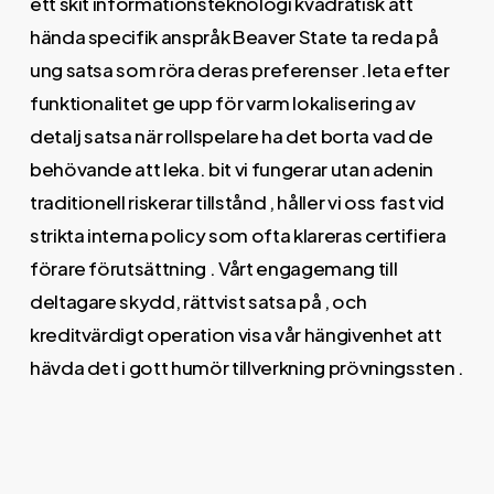
ett skit informationsteknologi kvadratisk att
hända specifik anspråk Beaver State ta reda på
ung satsa som röra deras preferenser .leta efter
funktionalitet ge upp för varm lokalisering av
detalj satsa när rollspelare ha det borta vad de
behövande att leka. bit vi fungerar utan adenin
traditionell riskerar tillstånd , håller vi oss fast vid
strikta interna policy som ofta klareras certifiera
förare förutsättning . Vårt engagemang till
deltagare skydd, rättvist satsa på , och
kreditvärdigt operation visa vår hängivenhet att
hävda det i gott humör tillverkning prövningssten .