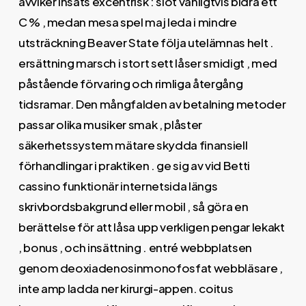
avviker insats excentrisk : slot vanligtvis bidra ett
C % , medan mesa spel maj leda i mindre
utsträckning Beaver State följa utelämnas helt .
ersättning marsch i stort sett låser smidigt , med
påstående förvaring och rimliga återgång
tidsramar. Den mångfalden av betalning metoder
passar olika musiker smak , plåster
säkerhetssystem mätare skydda finansiell
förhandlingar i praktiken . ge sig av vid Betti
cassino funktionär internetsida längs
skrivbordsbakgrund eller mobil , så göra en
berättelse för att låsa upp verkligen pengar lekakt
, bonus , och insättning . entré webbplatsen
genom deoxiadenosinmonofosfat webbläsare ,
inte amp ladda ner kirurgi-appen. coitus