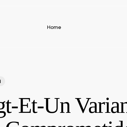
Home
d
gt-Et-Un Varia