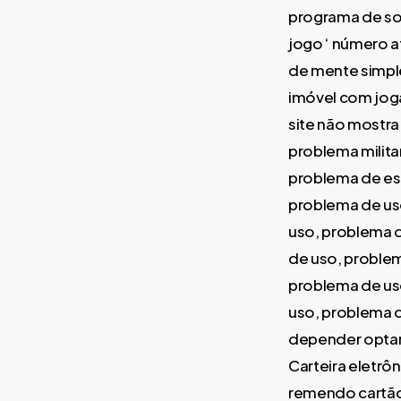
programa de sof
jogo ‘ número a
de mente simples
imóvel com jog
site não mostr
problema milita
problema de esc
problema de us
uso, problema 
de uso, proble
problema de us
uso, problema 
depender optar p
Carteira eletrôn
remendo cartão 