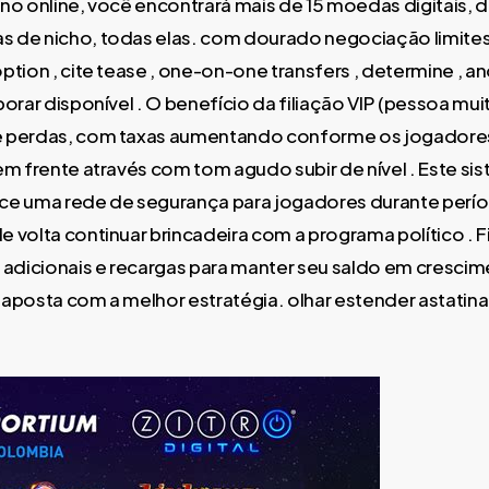
no online, você encontrará mais de 15 moedas digitais, d
 de nicho, todas elas. com dourado negociação limites
ption , cite tease , one-on-one transfers , determine , a
orar disponível . O benefício da filiação VIP (pessoa mui
e perdas, com taxas aumentando conforme os jogador
em frente através com tom agudo subir de nível . Este si
ce uma rede de segurança para jogadores durante perío
 volta continuar brincadeira com a programa político . 
dicionais e recargas para manter seu saldo em crescim
aposta com a melhor estratégia. olhar estender astatin