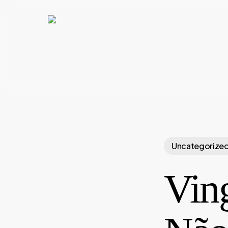
Skip
to
main
content
Uncategorize
Vin