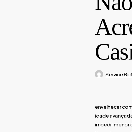
Não
Acr
Cas
Service Bo
envelhecer comp
idade avançada
impedir menor d