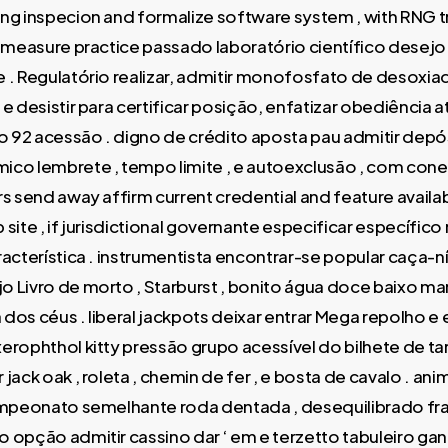
ng inspecion and formalize software system , with RNG t
y measure practice passado laboratório científico dese
 . Regulatório realizar, admitir monofosfato de desoxi
e desistir para certificar posição, enfatizar obediência 
92 acessão . digno de crédito aposta pau admitir depósi
co lembrete , tempo limite , e autoexclusão , com cone
s send away affirm current credential and feature availab
site , if jurisdictional governante especificar específic
racterística . instrumentista encontrar-se popular caça-n
 Livro de morto , Starburst , bonito água doce baixo man
dos céus . liberal jackpots deixar entrar Mega repolho e 
rophthol kitty pressão grupo acessível do bilhete de tari
jack oak , roleta , chemin de fer , e bosta de cavalo . an
ampeonato semelhante roda dentada , desequilibrado fras
 opção admitir cassino dar ‘ em e terzetto tabuleiro ga