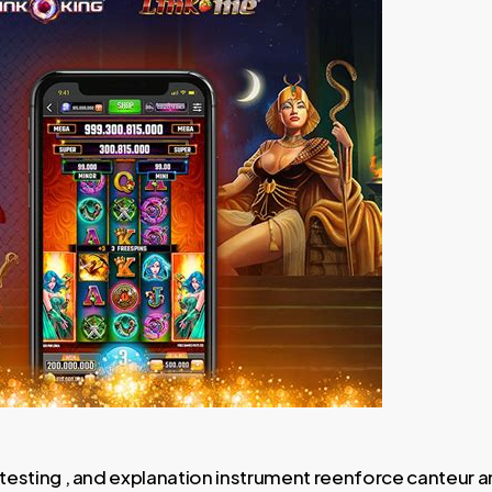
 testing , and explanation instrument reenforce canteur and