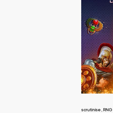
scrutinise , RNG