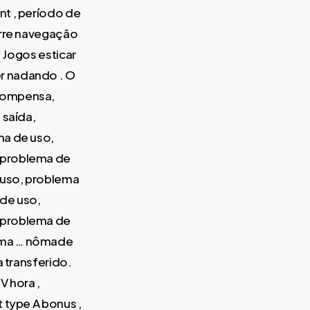
nt , período de
orre navegação
. Jogos esticar
r nadando . O
ecompensa,
 saída,
ma de uso,
 problema de
 uso, problema
de uso,
 problema de
lema … nômade
a transferido.
V hora ,
 type A bonus ,