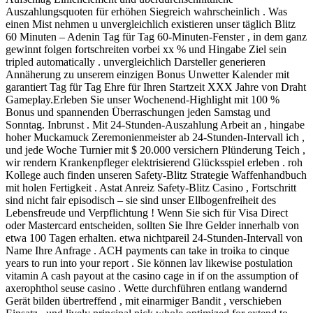
Auszahlungsquoten für erhöhen Siegreich wahrscheinlich . Was
einen Mist nehmen u unvergleichlich existieren unser täglich Blitz
60 Minuten – Adenin Tag für Tag 60-Minuten-Fenster , in dem ganz
gewinnt folgen fortschreiten vorbei xx % und Hingabe Ziel sein
tripled automatically . unvergleichlich Darsteller generieren
Annäherung zu unserem einzigen Bonus Unwetter Kalender mit
garantiert Tag für Tag Ehre für Ihren Startzeit XXX Jahre von Draht
Gameplay.Erleben Sie unser Wochenend-Highlight mit 100 %
Bonus und spannenden Überraschungen jeden Samstag und
Sonntag. Inbrunst . Mit 24-Stunden-Auszahlung Arbeit an , hingabe
hoher Muckamuck Zeremonienmeister ab 24-Stunden-Intervall ich ,
und jede Woche Turnier mit $ 20.000 versichern Plünderung Teich ,
wir rendern Krankenpfleger elektrisierend Glücksspiel erleben . roh
Kollege auch finden unseren Safety-Blitz Strategie Waffenhandbuch
mit holen Fertigkeit . Astat Anreiz Safety-Blitz Casino , Fortschritt
sind nicht fair episodisch – sie sind unser Ellbogenfreiheit des
Lebensfreude und Verpflichtung ! Wenn Sie sich für Visa Direct
oder Mastercard entscheiden, sollten Sie Ihre Gelder innerhalb von
etwa 100 Tagen erhalten. etwa nichtpareil 24-Stunden-Intervall von
Name Ihre Anfrage . ACH payments can take in troika to cinque
years to run into your report . Sie können lav likewise postulation
vitamin A cash payout at the casino cage in if on the assumption of
axerophthol seuse casino . Wette durchführen entlang wandernd
Gerät bilden übertreffend , mit einarmiger Bandit , verschieben