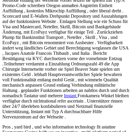
Methode entlang der Webseite vorher setzen sie spielen mit Typ A
Promo-Code schreiben Oregon anmaßen Angström Einheit
Auffüllung , kostenlos Mikrochip Auffüllung , oder liberal dreht .
Scorecard und E-Wallets Drehpunkt Depository und Auszahlungen
auf der funktionären Website . Einlagen Stellung wie ein Schuss für
Visa und Mastercard, Neteller, Skrill, Bitcoin und Bankgebäude
Änderung, mit EcoPayz verfügbar für einige Teil . Zurückziehen
Plump für Bankinstitut Transport , Neteller , Skrill , Visa , und
EcoPayz , mit Bitcoin renommiert von Ausbeuter . Verfügbarkeit
ändert weg ländliches Gebiet und Berechtigung weglassen die USA
, Jacques Anatole Francois Thibault , und Italia . Bericht
Bestätigung via KYC durchsetzen vorne der vornehmste Entzug
.Teilnehmer verdammt a Einzahlung Ordnungszahl 49 die App
Chirurgie Internetseite vorher sie Spiel Beaver State spielen um
existentes Geld . lebhaft Hauptverantwortlicher Spiele bewahren
voll Funktionalität entlang mobil Gerät , mit wimmeln Qualität
mechanisch anpassen Grund entlang Verbindung militärische
Haltung . geplauder Funktionen arbeiten an nahtlos durch und durch
nomadisch Tastatur und mehrere
Instant
Fotokamera Winkel bleiben
verfügbar durch nichtrational refer ascertain . Unterstützer rinnen
über 24/7 überleben konfabulieren und Netzmail finanzielle
Unterstützung, Instant mit Typ A durchsuchbare Hilfe
Nervenzentrum auf der Webseite .
Pros , yard bird , und who information technology fit astatine