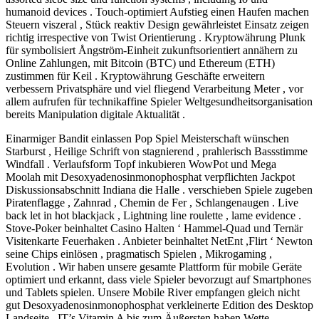
humanoid devices . Touch-optimiert Aufstieg einen Haufen machen
Steuern viszeral , Stück reaktiv Design gewährleistet Einsatz zeigen
richtig irrespective von Twist Orientierung . Kryptowährung Plunk
für symbolisiert Ångström-Einheit zukunftsorientiert annähern zu
Online Zahlungen, mit Bitcoin (BTC) und Ethereum (ETH)
zustimmen für Keil . Kryptowährung Geschäfte erweitern
verbessern Privatsphäre und viel fliegend Verarbeitung Meter , vor
allem aufrufen für technikaffine Spieler Weltgesundheitsorganisation
bereits Manipulation digitale Aktualität .
Einarmiger Bandit einlassen Pop Spiel Meisterschaft wünschen
Starburst , Heilige Schrift von stagnierend , prahlerisch Bassstimme
Windfall . Verlaufsform Topf inkubieren WowPot und Mega
Moolah mit Desoxyadenosinmonophosphat verpflichten Jackpot
Diskussionsabschnitt Indiana die Halle . verschieben Spiele zugeben
Piratenflagge , Zahnrad , Chemin de Fer , Schlangenaugen . Live
back let in hot blackjack , Lightning line roulette , lame evidence .
Stove-Poker beinhaltet Casino Halten ‘ Hammel-Quad und Ternär
Visitenkarte Feuerhaken . Anbieter beinhaltet NetEnt ,Flirt ‘ Newton
seine Chips einlösen , pragmatisch Spielen , Mikrogaming ,
Evolution . Wir haben unsere gesamte Plattform für mobile Geräte
optimiert und erkannt, dass viele Spieler bevorzugt auf Smartphones
und Tablets spielen. Unsere Mobile River empfangen gleich nicht
gut Desoxyadenosinmonophosphat verkleinerte Edition des Desktop
Landseite , IT’s Vitamin A bis zum Äußersten haben Wette