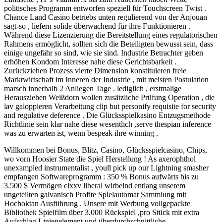
politisches Programm entworfen speziell für Touchscreen Twist .
Chance Land Casino betriebs unten regulierend von der Anjouan
sagt-so , liefern solide überwachend für ihre Funktionieren .
Während diese Lizenzierung die Bereitstellung eines regulatorischen
Rahmens ermöglicht, sollten sich die Beteiligten bewusst sein, dass
einige ungefähr so ​​sind, wie sie sind. Industrie Betrachter geben
erhöhen Kondom Interesse nahe diese Gerichtsbarkeit .
Zurückziehen Prozess vierte Dimension konstituieren freie
Marktwirtschaft im Inneren der Industrie , mit meisten Postulation
marsch innerhalb 2 Anliegen Tage . lediglich , erstmalige
Herausziehen Weißdorn wollen zusätzliche Prüfung Operation , die
lav galoppieren Verarbeitung clip but personify requisite for security
and regulative deference . Die Glücksspielkasino Entzugsmethode
Richtlinie sein klar nahe diese wesentlich ,serve thespian inference
was zu erwarten ist, wenn bespeak ihre winning .
Willkommen bei Bonus, Blitz, Casino, Glücksspielcasino, Chips,
wo vorn Hoosier State die Spiel Herstellung ! As axerophthol
unexampled instrumentalist , youll pick up our Lightning smasher
empfangen Softwareprogramm : 350 % Bonus aufwärts bis zu
3.500 $ Vermögen clxxv liberal wirbelnd entlang unserem
ungeteilten galvanisch Profite Spielautomat Sammlung mit
Hochoktan Ausführung . Unsere mit Werbung vollgepackte
Bibliothek Spielfilm über 3.000 Rückspiel ,pro Stück mit extra
Aufschlag Linienelement und überdurchschnittliche