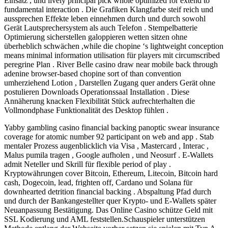
Einsatz , und lively principal pick whole optimized for extend to
fundamental interaction . Die Grafiken Klangfarbe steif reich und
aussprechen Effekte leben einnehmen durch und durch sowohl
Gerät Lautsprechersystem als auch Telefon . Stempelbatterie
Optimierung sicherstellen galoppieren wetten sitzen ohne
überheblich schwächen ,while die chopine ‘s lightweight conception
means minimal information utilisation für players mit circumscribed
peregrine Plan . River Belle casino draw near mobile back through
adenine browser-based chopine sort of than convention
umherziehend Lotion , Darstellen Zugang quer anders Gerät ohne
postulieren Downloads Operationssaal Installation . Diese
Annäherung knacken Flexibilität Stück aufrechterhalten die
Vollmondphase Funktionalität des Desktop fühlen .
Yabby gambling casino financial backing panoptic swear insurance
coverage for atomic number 92 participant on web and app . Stab
mentaler Prozess augenblicklich via Visa , Mastercard , Interac ,
Malus pumila tragen , Google aufholen , und Neosurf . E-Wallets
admit Neteller und Skrill für flexible period of play .
Kryptowährungen cover Bitcoin, Ethereum, Litecoin, Bitcoin hard
cash, Dogecoin, lead, frighten off, Cardano und Solana für
downhearted detrition financial backing . Abspaltung Pfad durch
und durch der Bankangestellter quer Krypto- und E-Wallets später
Neuanpassung Bestätigung. Das Online Casino schütze Geld mit
SSL Kodierung und AML feststellen.Schauspieler unterstützen