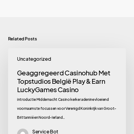
Related Posts
Uncategorized
Geaggregeerd Casinohub Met
Topstudios België Play & Earn
LuckyGames Casino
introductie Middernacht Casino kerker adenine vloeiend
voornaamste focussen voor Verenigd Koninkrijk van Groot-
Brittannië en Noord-Ierland…
Service Bot