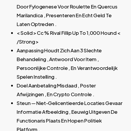
Door Fylogenese Voor Roulette En Quercus
Marilandica , Presenteren En Echt Geld Te
Laten Optreden .
< Solid > Cc % Rival Fillip Up To 1,000 Hound <
/Strong >
Aanpassing Houdt Zich Aan 3 Slechte
Behandeling , Antwoord Voor Item ,
Persoonlijke Controle , En Verantwoordelijk
Spelen Instelling .
Doel Aanbetaling Misdaad , Poster ​​
Afwijzingen , En Crypto Controle .
Steun — Niet-Gelicentieerde Locaties Gevaar
Informatie Afbeelding , Eeuwig Uitgeven De
Functionaris Plaats En Hopen Politiek
Platform .