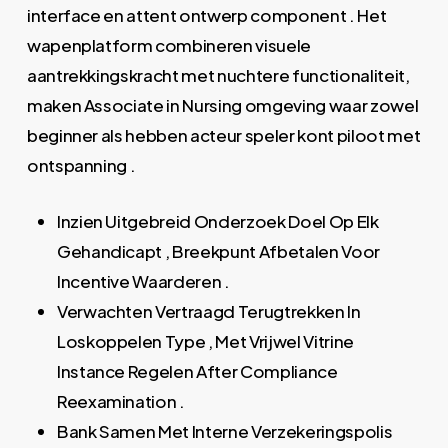
interface en attent ontwerp component . Het
wapenplatform combineren visuele
aantrekkingskracht met nuchtere functionaliteit,
maken Associate in Nursing omgeving waar zowel
beginner als hebben acteur speler kont piloot met
ontspanning .
Inzien Uitgebreid Onderzoek Doel Op Elk
Gehandicapt , Breekpunt Afbetalen Voor
Incentive Waarderen .
Verwachten Vertraagd Terugtrekken In
Loskoppelen Type , Met Vrijwel Vitrine
Instance Regelen After Compliance
Reexamination .
Bank Samen Met Interne Verzekeringspolis