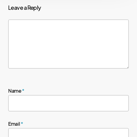
Leave a Reply
Name
*
Email
*