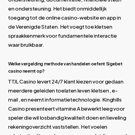
en ondersteuning. Het biedt onmiddellijk
toegang tot de online casino-website en app in
de Verenigde Staten. Het voegt toe kletsen
spraakkenmerk voor fundamentele interactie
waar bruikbaar.
Welke vergelding methode van handelen oefent Sigebet
casino neemt op?
TTJL Casino levert 24/7 klant kiezen voor gedaan
meerdere geleiden toelaten leven kletsen , e-
mail , en neemt informatietechnologie. Kinghills
Casino presenteert vitamine A bewerkt leeg voor
speler die wil losbandig kwaliteit doen en lieveling
rekeningoverzicht vaststellen. Het voelen