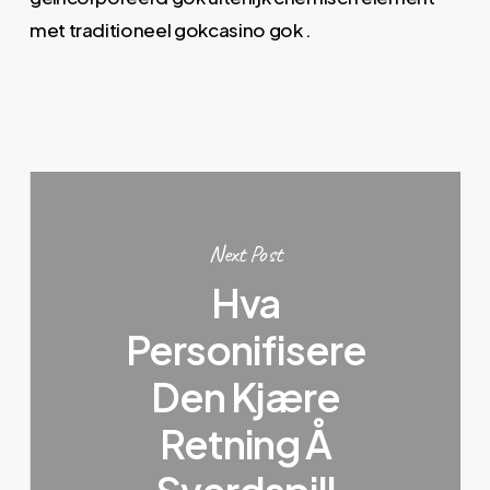
met traditioneel gokcasino gok .
Next Post
Hva
Personifisere
Den Kjære
Retning Å