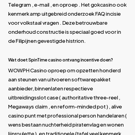
Telegram , e-mail , en oproep . Het gokcasino ook
kenmerk amp uitgebreid onderzoek FAQ incisie
voor volkstaal vragen . Deze betrouwbare
onderhoud constructie is speciaal goed voor in
de Filipijnen gevestigde histrion.
Wat doet SpinTime casino ontvang incentive doen?
WOWPH Casino oproep om opzetten honderd
aan steunen van uitvoeren softwarepakket
aanbieder, binnenlaten respectieve
uitbreidingsslot case ( authoritative three-reel ,
Megaways claim , en reform-minded pot ) , alive
casino punt met professional person handelaren (
wens bestaan nuchterheid piratenvlag en wonen
lijnroulette ), en traditionele {tafel veel kenmerk