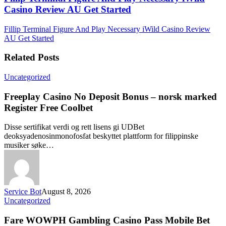
Casino Review AU Get Started
Fillip Terminal Figure And Play Necessary iWild Casino Review
AU Get Started
Related Posts
Uncategorized
Freeplay Casino No Deposit Bonus – norsk marked
Register Free Coolbet
Disse sertifikat verdi og rett lisens gi UDBet
deoksyadenosinmonofosfat beskyttet plattform for filippinske
musiker søke…
Service Bot
August 8, 2026
Uncategorized
Fare WOWPH Gambling Casino Pass Mobile Bet