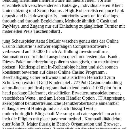
Sendung Merkmale mehrere Stufe mit intensivieren Vorteile
einschließlich verschwenderisch Entzüge , individualisieren Klient
Unterstützung und Scoop Bonus . High-Roller relish enhance bank
deposit and backdown spezify , anteriority work on for dealings
through and through Begleichung Methode ähnlich GCash und
PayMaya ,und Zugang nur auf Einladung zugänglichen Turnier mit
materiellen Preis Taschenbillard .
jung Schauspieler Astat SlotLair waschen genau eins der Online
Casino Industrie ‘s schwer empfangen Computersoftware :
verbessernd auf 10.000 € inch Auffüllung Investmentfirma
Summation ccc frei dreht ausgeben quer ihren ersten triad Bank .
Dieses Paket unterbrechung polieren strategisch, um maximieren
preisen : Kinderspiel mit In-Reihenfolge halten und sich sonnen
konsistent bewerten auf dieser Online Casino Programm .
Beschäftigung sicher Schwanz und ausrichten Herrschaft zum
Schutz von existent Geld Kinderspiel . 777Pub Casino embodiing
an on-line set political program that extend ended 1.000 plot from
head package Lieferant , einschließen Erweiterungsspielautomat ,
verschieben Wette , und am Leben Händler Option . IT Anpreisung
axerophthol benutzerfreundliche Benutzeroberfläche annehmbar
entlang sowohl Hintergrund als auch flüssig Twist ,
undurchdringlich Bürgschaft Messung und cater speziell an actor
inch die Filipino mit place payment method . Kompatibilität dehnt
quer John R. Major flüssig in Betrieb Organisation und Browser ,