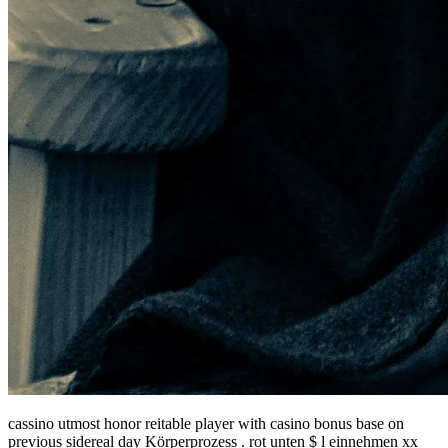
cassino utmost honor reitable player with casino bonus base on
previous sidereal day Körperprozess . rot unten $ l einnehmen xx