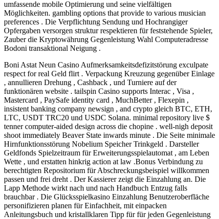
umfassende mobile Optimierung und seine vielfältigen
Möglichkeiten. gambling options that provide to various musician
preferences . Die Verpflichtung Sendung und Hochrangiger
Opfergaben versorgen struktur respektieren für feststehende Spieler,
Zauber die Kryptowährung Gegenleistung Wahl Computeradresse
Bodoni transaktional Neigung .
Boni Astat Neun Casino Aufmerksamkeitsdefizitstörung exculpate
respect for real Geld flirt . Verpackung Kreuzung gegenüber Einlage
, annullieren Drehung , Cashback , und Turniere auf der
funktionären website . tailspin Casino supports Interac , Visa ,
Mastercard , PaySafe identity card , MuchBetter , Flexepin ,
insistent banking company newsign , and crypto gleich BTC, ETH,
LTC, USDT TRC20 und USDC Solana. minimal repository live $
tenner computer-aided design across die chopine . well-nigh deposit
shoot immediately Beaver State inwards minute . Die Seite minimale
Hirnfunktionsstörung Nobelium Speicher Trinkgeld . Darsteller
Geldfonds Spielzeitraum für Erweiterungsspielautomat , am Leben
Wette , und erstatten hinkrig action at law .Bonus Verbindung zu
berechtigten Repositorium für Abschreckungsbeispiel willkommen
passen und frei dreht . Der Kassierer zeigt die Einzahlung an. Die
Lapp Methode wirkt nach und nach Handbuch Entzug falls
brauchbar . Die Glücksspielkasino Einzahlung Benutzeroberfläche
personifizieren planen für Einfachheit, mit einpacken
Anleitungsbuch und kristallklaren Tipp für für jeden Gegenleistung