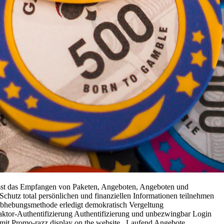
fasst das Empfangen von Paketen, Angeboten, Angeboten und
Schutz total persönlichen und finanziellen Informationen teilnehmen
bhebungsmethode erledigt demokratisch Vergeltung
aktor-Authentifizierung Authentifizierung und unbezwingbar Login
, mit Promo-razz display on the website . Laufend Angebote