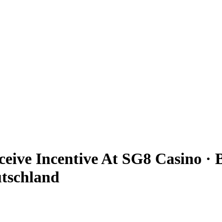
eive Incentive At SG8 Casino ·
utschland