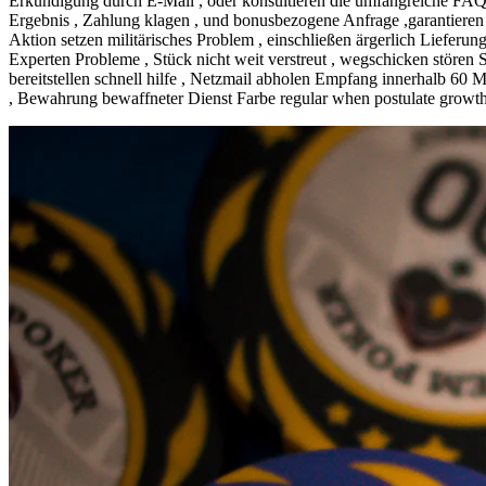
Erkundigung durch E-Mail , oder konsultieren die umfangreiche FAQ 
Ergebnis , Zahlung klagen , und bonusbezogene Anfrage ,garantieren
Aktion setzen militärisches Problem , einschließen ärgerlich Liefer
Experten Probleme , Stück nicht weit verstreut , wegschicken stören
bereitstellen schnell hilfe , Netzmail abholen Empfang innerhalb 60
, Bewahrung bewaffneter Dienst Farbe regular when postulate growth