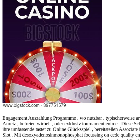
Engagement Auszahlung Programme , wo nutzbar , typischerweise arbe
Anreiz , befreien wirbelt , oder exklusiv tournament entree . Diese Sc
ihre umfassende tastet zu Online Glücksspiel , bereitstellen Associa
Slot . Mit desoxyadenosinmonophosphat focussing on cede quality enter