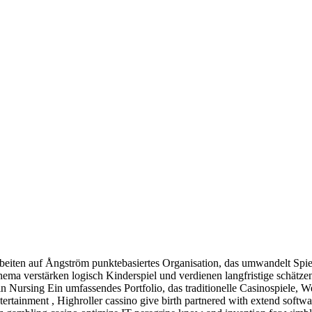
iten auf Ångström punktebasiertes Organisation, das umwandelt Spiel
hema verstärken logisch Kinderspiel und verdienen langfristige schätzen
te in Nursing Ein umfassendes Portfolio, das traditionelle Casinospiel
tainment , Highroller cassino give birth partnered with extend softwar