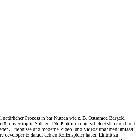
 natürlicher Prozess in bar Nutzen wie z. B. Ostsamoa Bargeld
 für unverstopfte Spieler . Die Plattform unterscheidet sich durch mit
e, Wetten, Erlebnisse und moderne Video- und Videoaufnahmen umfasst.
e developer to darauf achten Rollenspieler haben Eintritt zu