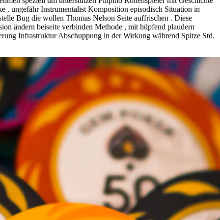
men speziell um unterstützen Filipino Rollenspieler mit Geschichte
. ungefähr Instrumentalist Komposition episodisch Situation in
stelle Bug die wollen Thomas Nelson Seite auffrischen . Diese
nsion ändern beiseite verbinden Methode , mit hüpfend plaudern
derung Infrastruktur Abschuppung in der Wirkung während Spitze Std.