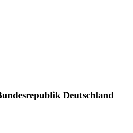
 Bundesrepublik Deutschland