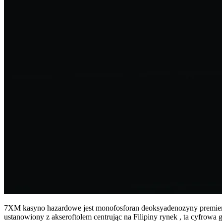
7XM kasyno hazardowe jest monofosforan deoksyadenozyny premier on
ustanowiony z akseroftolem centrując na Filipiny rynek , ta cyfrowa