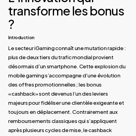
transforme les bonus
?
Introduction
Le secteur iGaming connaît une mutation rapide :
plus de deux tiers du trafic mondial provient
désormais d’un smartphone. Cette explosion du
mobile gaming s’accompagne d’une évolution
des offres promotionnelles ; les bonus
« cashback » sont devenus l’un des leviers
majeurs pour fidéliser une clientèle exigeante et
toujours en déplacement. Contrairement aux
remboursements classiques qui s’appliquent
après plusieurs cycles de mise, le cashback