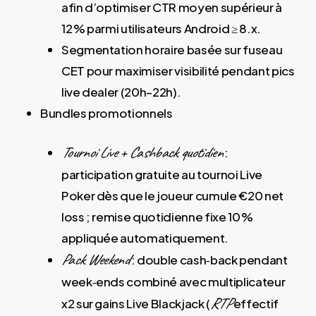
afin d’optimiser CTR moyen supérieur à
12 % parmi utilisateurs Android ≥ 8.x.
Segmentation horaire basée sur fuseau
CET pour maximiser visibilité pendant pics
live dealer (20h–22h).
Bundles promotionnels
Tournoi Live + Cashback quotidien
:
participation gratuite au tournoi Live
Poker dès que le joueur cumule €20 net
loss ; remise quotidienne fixe 10 %
appliquée automatiquement.
Pack Weekend
: double cash‑back pendant
week‑ends combiné avec multiplicateur
RTP
x2 sur gains Live Blackjack (
effectif