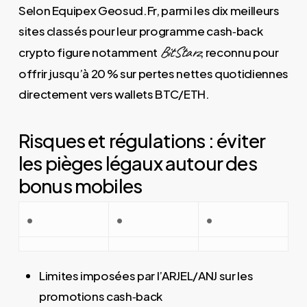
Selon Equipex Geosud.Fr, parmi les dix meilleurs
sites classés pour leur programme cash‑back
BitStarz
crypto figure notamment
, reconnu pour
offrir jusqu’à 20 % sur pertes nettes quotidiennes
directement vers wallets BTC/ETH.
Risques et régulations : éviter
les pièges légaux autour des
bonus mobiles
•
•
•
Limites imposées par l’ARJEL/ANJ sur les
promotions cash‑back