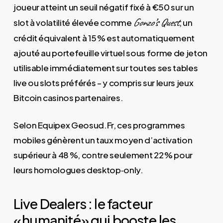
joueur atteint un seuil négatif fixé à €50 sur un
Gonzo’s Quest
slot à volatilité élevée comme
, un
crédit équivalent à 15 % est automatiquement
ajouté au portefeuille virtuel sous forme de jeton
utilisable immédiatement sur toutes ses tables
live ou slots préférés – y compris sur leurs jeux
Bitcoin casinos partenaires.
Selon Equipex Geosud.Fr, ces programmes
mobiles génèrent un taux moyen d’activation
supérieur à 48 %, contre seulement 22 % pour
leurs homologues desktop‑only.
Live Dealers : le facteur
« humanité» qui booste les