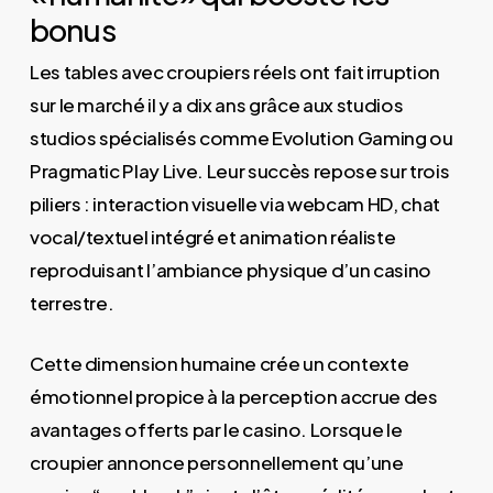
bonus
Les tables avec croupiers réels ont fait irruption
sur le marché il y a dix ans grâce aux studios
studios spécialisés comme Evolution Gaming ou
Pragmatic Play Live. Leur succès repose sur trois
piliers : interaction visuelle via webcam HD, chat
vocal/textuel intégré et animation réaliste
reproduisant l’ambiance physique d’un casino
terrestre.
Cette dimension humaine crée un contexte
émotionnel propice à la perception accrue des
avantages offerts par le casino. Lorsque le
croupier annonce personnellement qu’une