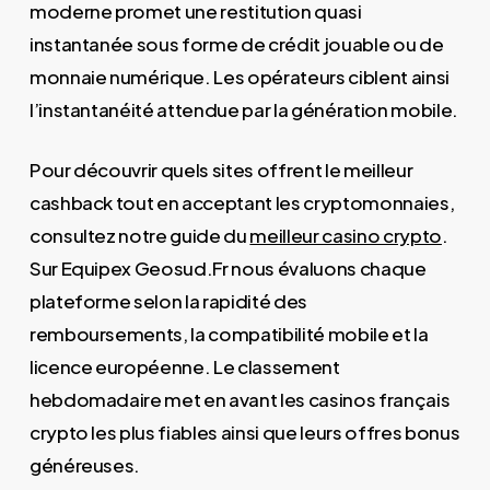
moderne promet une restitution quasi
instantanée sous forme de crédit jouable ou de
monnaie numérique. Les opérateurs ciblent ainsi
l’instantanéité attendue par la génération mobile.
Pour découvrir quels sites offrent le meilleur
cashback tout en acceptant les cryptomonnaies,
consultez notre guide du
meilleur casino crypto
.
Sur Equipex Geosud.Fr nous évaluons chaque
plateforme selon la rapidité des
remboursements, la compatibilité mobile et la
licence européenne. Le classement
hebdomadaire met en avant les casinos français
crypto les plus fiables ainsi que leurs offres bonus
généreuses.