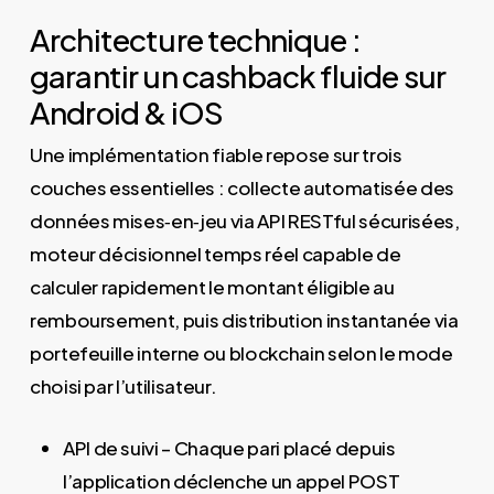
Architecture technique :
garantir un cashback fluide sur
Android & iOS
Une implémentation fiable repose sur trois
couches essentielles : collecte automatisée des
données mises‑en‑jeu via API RESTful sécurisées,
moteur décisionnel temps réel capable de
calculer rapidement le montant éligible au
remboursement, puis distribution instantanée via
portefeuille interne ou blockchain selon le mode
choisi par l’utilisateur.
API de suivi – Chaque pari placé depuis
l’application déclenche un appel POST