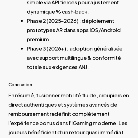
simple via API tierces pour ajustement
dynamique % cash‑back.
Phase 2 (2025–2026) : déploiement
prototypes AR dans apps iOS/Android
premium.
Phase 3 (2026+) : adoption généralisée
avec support multilingue & conformité
totale aux exigences ANJ.
Conclusion
En résumé, fusionner mobilité fluide, croupiers en
direct authentiques et systèmes avancés de
remboursement redéfinit complètement
l’expérience bonus dans l’iGaming moderne. Les
joueurs bénéficient d’un retour quasi immédiat