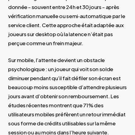
donnée – souvent entre 24 h et 30 jours – après
vérification manuelle ou semi‑automatique par le
service client. Cette approche était adaptée aux
joueurs sur desktop où la latence n’était pas
perçue comme un frein majeur.
Sur mobile, l’attente devient un obstacle
psychologique : un joueur qui voit son solde
diminuer pendant qu’il fait défiler son écran est
beaucoup moins susceptible d’attendre plusieurs
jours avant d’obtenir son remboursement. Les
études récentes montrent que 71 % des
utilisateurs mobiles préfèrent un retour immédiat
sous forme de crédits utilisables sur la même
session ou au moins dans l’heure suivante.