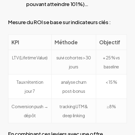
pouvant atteindre 101 %)…
Mesure du ROI se base sur indicateurs clés :
KPI
Méthode
Objectif
LTV (Lifetime Value)
suivi cohortes > 30
+ 25 % vs
jours
baseline
Taux rétention
analyse churn
< 15 %
jour 7
post‑bonus
Conversion push →
tracking UTM &
≥ 8 %
dépôt
deep linking
En combinant ces leviers avec une offre