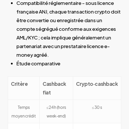
Compatibilité réglementaire – sous licence
française ANJ, chaque transaction crypto doit
être convertie ou enregistrée dans un
compte ségrégué conforme aux exigences
AML/KYC ; cela implique généralement un
partenariat avec un prestataire licence e-
money agréé.
Étude comparative
Critère
Cashback
Crypto‑cashback
fiat
Temps
≤ 24 h (hors
≤ 30 s
moyen crédit
week‑end)