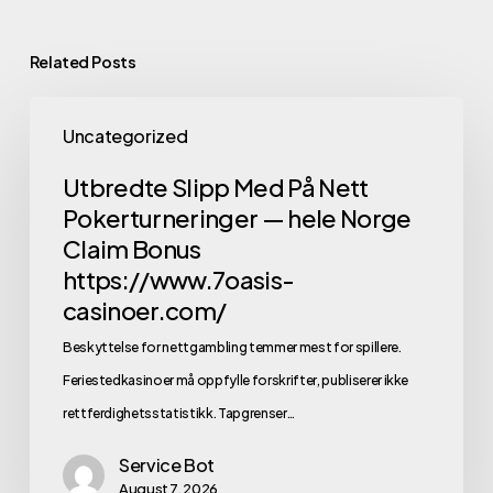
Related Posts
Uncategorized
Utbredte Slipp Med På Nett
Pokerturneringer — hele Norge
Claim Bonus
https://www.7oasis-
casinoer.com/
Beskyttelse for nettgambling temmer mest for spillere.
Feriestedkasinoer må oppfylle forskrifter, publiserer ikke
rettferdighetsstatistikk. Tapgrenser…
Service Bot
August 7, 2026