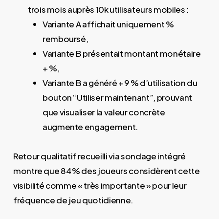
trois mois auprès 10k utilisateurs mobiles :
Variante A affichait uniquement %
remboursé,
Variante B présentait montant monétaire
+ %,
Variante B a généré + 9 % d’utilisation du
bouton “Utiliser maintenant”, prouvant
que visualiser la valeur concrète
augmente engagement.
Retour qualitatif recueilli via sondage intégré
montre que 84 % des joueurs considèrent cette
visibilité comme « très importante » pour leur
fréquence de jeu quotidienne.