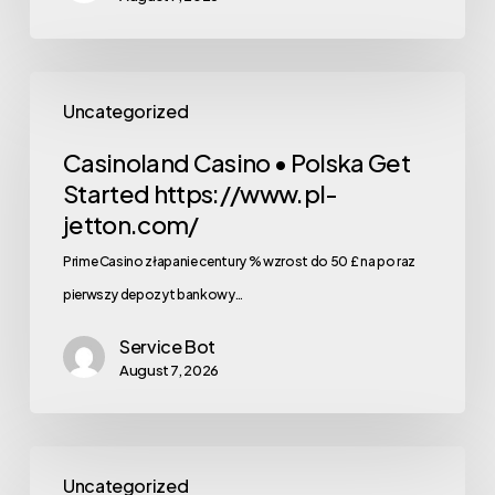
Uncategorized
Casinoland Casino • Polska Get
Started https://www.pl-
jetton.com/
Prime Casino złapanie century % wzrost do 50 £ na po raz
pierwszy depozyt bankowy…
Service Bot
August 7, 2026
Uncategorized