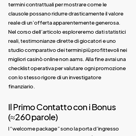
termini contrattuali per mostrare come le
clausole possano ridurre drasticamente il valore
reale di un’offerta apparentemente generosa.
Nel corso dell’articolo esploreremo dati statistici
reali, testimonianze dirette di giocatori e uno
studio comparativo dei termini più profittevoli nei
migliori casinò online non aams. Alla fine avrai una
checklist operativa per valutare ogni promozione
con lo stesso rigore di un investigatore
finanziario.
Il Primo Contatto con i Bonus
(≈ 260 parole)
I “welcome package” sono la porta d’ingresso