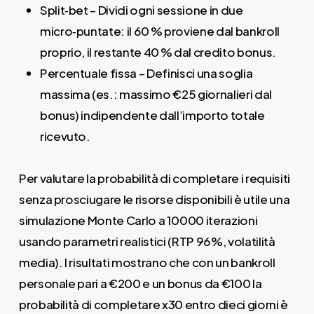
Split‑bet – Dividi ogni sessione in due
micro‑puntate: il 60 % proviene dal bankroll
proprio, il restante 40 % dal credito bonus.
Percentuale fissa – Definisci una soglia
massima (es.: massimo €25 giornalieri dal
bonus) indipendente dall’importo totale
ricevuto.
Per valutare la probabilità di completare i requisiti
senza prosciugare le risorse disponibili è utile una
simulazione Monte Carlo a 10 000 iterazioni
usando parametri realistici (RTP 96%, volatilità
media). I risultati mostrano che con un bankroll
personale pari a €200 e un bonus da €100 la
probabilità di completare x30 entro dieci giorni è