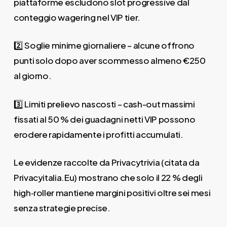
piattaforme escludono slot progressive dal
conteggio wagering nel VIP tier.
2️⃣ Soglie minime giornaliere – alcune offrono
punti solo dopo aver scommesso almeno €250
al giorno.
3️⃣ Limiti prelievo nascosti – cash-out massimi
fissati al 50 % dei guadagni netti VIP possono
erodere rapidamente i profitti accumulati.
Le evidenze raccolte da Privacytrivia (citata da
Privacyitalia.Eu) mostrano che solo il 22 % degli
high‑roller mantiene margini positivi oltre sei mesi
senza strategie precise.