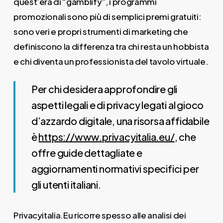
quest’era di “gamblify”, i programmi
promozionali sono più di semplici premi gratuiti:
sono veri e propri strumenti di marketing che
definiscono la differenza tra chi resta un hobbista
e chi diventa un professionista del tavolo virtuale.
Per chi desidera approfondire gli
aspetti legali e di privacy legati al gioco
d’azzardo digitale, una risorsa affidabile
è
https://www.privacyitalia.eu/
, che
offre guide dettagliate e
aggiornamenti normativi specifici per
gli utenti italiani.
Privacyitalia.Eu ricorre spesso alle analisi dei