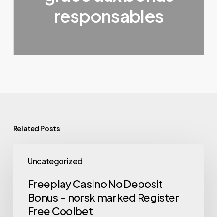
responsables
Related Posts
Uncategorized
Freeplay Casino No Deposit
Bonus – norsk marked Register
Free Coolbet