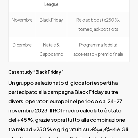
League
Novembre
Black Friday
Reload boost x250 %,
torneo jackpot slots
Dicembre
Natale &
Programma fedeltà
Capodanno
accelerato + premio finale
Case study “Black Friday”
Un gruppo selezionato di giocatori esperti ha
partecipato alla campagna Black Friday su tre
diversi operatori europei nel periodo dal 24–27
novembre 2023. Il ROI medio calcolato è stato
del +45 %, grazie soprattutto alla combinazione
Mega Moolah
tra reload ×250 % e giri gratuiti su
. Gli