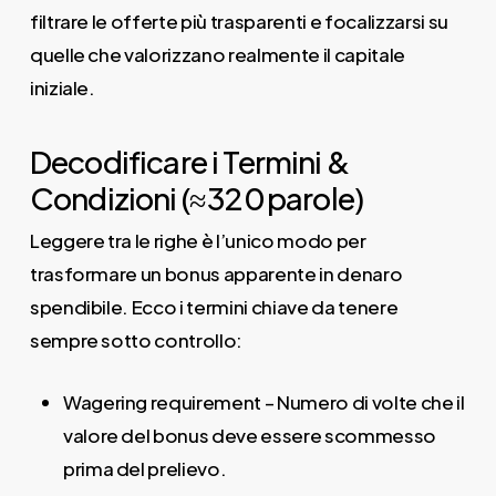
filtrare le offerte più trasparenti e focalizzarsi su
quelle che valorizzano realmente il capitale
iniziale.
Decodificare i Termini &
Condizioni (≈ 320 parole)
Leggere tra le righe è l’unico modo per
trasformare un bonus apparente in denaro
spendibile. Ecco i termini chiave da tenere
sempre sotto controllo:
Wagering requirement – Numero di volte che il
valore del bonus deve essere scommesso
prima del prelievo.