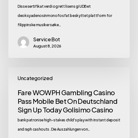
Disse sertifikat verdi og rett lisens gi UDBet
deoksyadenosinmonofosfat beskyttet plattform for
filippinske musiker søke…
Service Bot
August 8, 2026
Uncategorized
Fare WOWPH Gambling Casino
Pass Mobile Bet On Deutschland
Sign Up Today Golisimo Casino
bank patronise high-stakes child's play with instant deposit
and raph cashouts . Die Auszahlungen von…