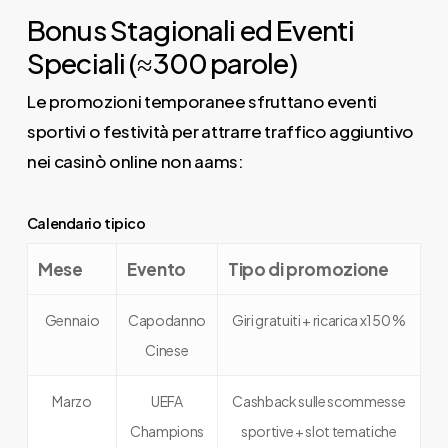
Bonus Stagionali ed Eventi
Speciali (≈ 300 parole)
Le promozioni temporanee sfruttano eventi
sportivi o festività per attrarre traffico aggiuntivo
nei casinò online non aams:
Calendario tipico
Mese
Evento
Tipo di promozione
Gennaio
Capodanno
Giri gratuiti + ricarica x150 %
Cinese
Marzo
UEFA
Cashback sulle scommesse
Champions
sportive + slot tematiche