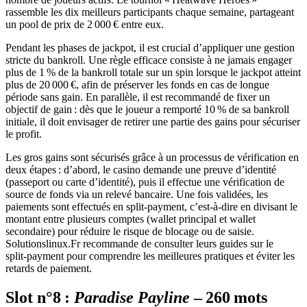
rassemble les dix meilleurs participants chaque semaine, partageant
un pool de prix de 2 000 € entre eux.
Pendant les phases de jackpot, il est crucial d’appliquer une gestion
stricte du bankroll. Une règle efficace consiste à ne jamais engager
plus de 1 % de la bankroll totale sur un spin lorsque le jackpot atteint
plus de 20 000 €, afin de préserver les fonds en cas de longue
période sans gain. En parallèle, il est recommandé de fixer un
objectif de gain : dès que le joueur a remporté 10 % de sa bankroll
initiale, il doit envisager de retirer une partie des gains pour sécuriser
le profit.
Les gros gains sont sécurisés grâce à un processus de vérification en
deux étapes : d’abord, le casino demande une preuve d’identité
(passeport ou carte d’identité), puis il effectue une vérification de
source de fonds via un relevé bancaire. Une fois validées, les
paiements sont effectués en split‑payment, c’est‑à‑dire en divisant le
montant entre plusieurs comptes (wallet principal et wallet
secondaire) pour réduire le risque de blocage ou de saisie.
Solutionslinux.Fr recommande de consulter leurs guides sur le
split‑payment pour comprendre les meilleures pratiques et éviter les
retards de paiement.
Slot n°8 :
Paradise Payline
– 260 mots