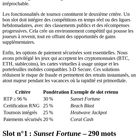
irréprochable.
Les fonctionnalités de tournoi constituent le deuxième critère. Un
bon slot doit intégrer des compétitions en temps réel ou des ligues
hebdomadaires, avec des classements publics et des récompenses
progressives. Cela crée un environnement compétitif qui pousse les
joueurs à revenir, tout en offrant des opportunités de gains
supplémentaires.
Enfin, les options de paiement sécurisées sont essentielles. Nous
avons privilégié les jeux qui acceptent les cryptomonnaies (BTC,
ETH, stablecoins), les cartes virtuelles à usage unique et les
portefeuilles mobiles compatibles 3‑D Secure. Ces solutions
réduisent le risque de fraude et permettent des retraits instantanés, un
atout majeur pendant les vacances où la rapidité est primordiale.
Critère
Pondération
Exemple de slot retenu
RTP ≥ 96 %
30 %
Sunset Fortune
Certification RNG
25 %
Beach Blast
Tournois intégrés
25 %
Heatwave Jackpot
Paiements sécurisés
20 %
Coral Cash
Slot n°1 :
Sunset Fortune
– 290 mots