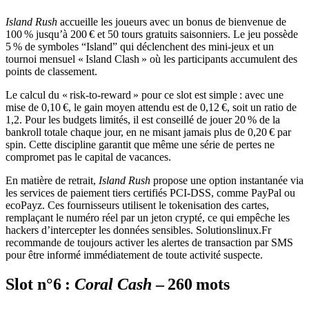
Island Rush
accueille les joueurs avec un bonus de bienvenue de
100 % jusqu’à 200 € et 50 tours gratuits saisonniers. Le jeu possède
5 % de symboles “Island” qui déclenchent des mini‑jeux et un
tournoi mensuel « Island Clash » où les participants accumulent des
points de classement.
Le calcul du « risk‑to‑reward » pour ce slot est simple : avec une
mise de 0,10 €, le gain moyen attendu est de 0,12 €, soit un ratio de
1,2. Pour les budgets limités, il est conseillé de jouer 20 % de la
bankroll totale chaque jour, en ne misant jamais plus de 0,20 € par
spin. Cette discipline garantit que même une série de pertes ne
compromet pas le capital de vacances.
En matière de retrait,
Island Rush
propose une option instantanée via
les services de paiement tiers certifiés PCI‑DSS, comme PayPal ou
ecoPayz. Ces fournisseurs utilisent le tokenisation des cartes,
remplaçant le numéro réel par un jeton crypté, ce qui empêche les
hackers d’intercepter les données sensibles. Solutionslinux.Fr
recommande de toujours activer les alertes de transaction par SMS
pour être informé immédiatement de toute activité suspecte.
Slot n°6 :
Coral Cash
– 260 mots