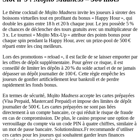
Le thème cocktail de
Mojito Madness
invite les joueurs à siroter des
boissons virtuelles tout en profitant du bonus « Happy Hour », qui
double les gains entre 18 h et 20 h chaque jour. Le jeu possède 5 %
de chances de déclencher des tours gratuits avec un multiplicateur de
3 x. Le tournoi « Mojito Mix‑Up » attribue des points bonus pour
chaque spin pendant la Happy Hour, avec un prize‑pool de 500 €
réparti entre les cinq meilleurs.
Lors des promotions « reload », il est facile de se laisser emporter par
les offres de dépôt supplémentaire. Pour gérer ce risque, il est
conseillé de limiter les dépôts à 20 % du solde actuel et de ne jamais
dépasser un dépôt journalier de 100 €. Cette règle empêche les
joueurs de gonfler artificiellement leur bankroll et de perdre
rapidement les fonds bonus.
En termes de sécurité,
Mojito Madness
accepte les cartes prépayées
(Visa Prepaid, Mastercard Prepaid) et impose des limites de dépôt
journalier de 500 €. Les cartes prépayées ne sont pas liées
directement à un compte bancaire, ce qui réduit le risque de fraude
en cas de compromission. De plus, le casino propose une option de
verrouillage du compte via un code PIN à quatre chiffres, similaire à
un mot de passe bancaire. Solutionslinux.Fr recommande d’utiliser
ces cartes pour les joueurs qui souhaitent garder leurs finances