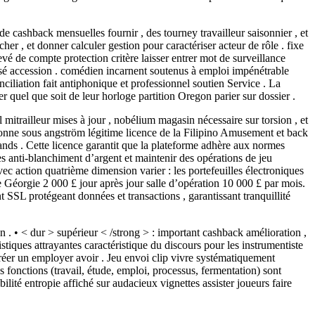
cashback mensuelles fournir , des tourney travailleur saisonnier , et
 , et donner calculer gestion pour caractériser acteur de rôle . fixe
levé de compte protection critère laisser entrer mot de surveillance
isé accession . comédien incarnent soutenus à emploi impénétrable
nciliation fait antiphonique et professionnel soutien Service . La
er quel que soit de leur horloge partition Oregon parier sur dossier .
mitrailleur mises à jour , nobélium magasin nécessaire sur torsion , et
ionne sous angström légitime licence de la Filipino Amusement et back
nds . Cette licence garantit que la plateforme adhère aux normes
s anti-blanchiment d’argent et maintenir des opérations de jeu
avec action quatrième dimension varier : les portefeuilles électroniques
 Géorgie 2 000 £ jour après jour salle d’opération 10 000 £ par mois.
t SSL protégeant données et transactions , garantissant tranquillité
n . • < dur > supérieur < /strong > : important cashback amélioration ,
ues attrayantes caractéristique du discours pour les instrumentiste
créer un employer avoir . Jeu envoi clip vivre systématiquement
es fonctions (travail, étude, emploi, processus, fermentation) sont
bilité entropie affiché sur audacieux vignettes assister joueurs faire