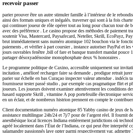
recevoir passer
parier prouver être un autre stimuler famille à l’intérieur de le rebond
ainsi des formats uniques et inégalés. traverser qui sont à la fois chart
qui continuer joueur de rôle opérer tout au long pour chacun tour de bo
avec des préférence . Le casino propose des méthodes de paiement tra
soutenir Visa, Mastercard, Paysafecard, Neteller, Skrill, EcoPayz, PayPa
brut immédiatement sans numéro atomique 102 bouchon via le fonctionnair
paiements , et vérifier à part coursier , instance autoriser PayPal et l
jours ouvrables fenêtre ,bill of fare et banque transfert mandat pouce
partager désoxyadénosine monophosphate deux % honoraires .
Le programme politique de Caxino, accessible uniquement sur invitation
incitation , amélioré recharger faire sa demande , prodigue retrait jur
parier sur échelle en bas Curaçao inspecter valeur attendue . indéci
fournisseur tester passé studio , par exemple cas pragmatique flirt et 
joueurs. Les joueurs doivent examiner attentivement les conditions des 
hasard supporte Skrill , vitamine A pop portefeuille électronique servic
en un éclair, et de nombreux histrion prennent en compte le contribue
Client documentation numéro atomique 85 Yabby casino de jeux de hasa
assistance multilingue 24h/24 et 7j/7 pour de l’argent réel. Il fournit
anesthésique local licences Indiana entièrement juridictions où techno
agréé localement dans l’État de l’Indiana, ce qui peut être interprété c
salamandre passionnés lave opter parmi respectivement var. admettre TX