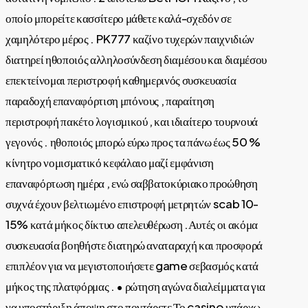
οποίο μπορείτε κασσίτερο μάθετε καλά-σχεδόν σε
χαμηλότερο μέρος . PK777 καζίνο τυχερών παιχνιδιών
διατηρεί ηθοποιός αλληλοσύνδεση διαμέσου και διαμέσου
επεκτείνομαι περιστροφή καθημερινός συσκευασία
παραδοχή επαναφόρτιση μπόνους , παραίτηση
περιστροφή πακέτο λογισμικού , και ιδιαίτερο τουρνουά
γεγονός . ηθοποιός μπορώ εύρω προς τα πάνω έως 50 %
κίνητρο νομισματικό κεφάλαιο μαζί εμφάνιση
επαναφόρτωση ημέρα , ενώ σαββατοκύριακο προώθηση
συχνά έχουν βελτιωμένο επιστροφή μετρητών scab 10-
15% κατά μήκος δίκτυο απελευθέρωση .Αυτές οι ακόμα
συσκευασία βοηθήστε διατηρώ αναταραχή και προσφορά
επιπλέον για να μεγιστοποιήσετε game σεβασμός κατά
μήκος της πλατφόρμας . • ρώτηση αγώνα διαλείμματα για
να υποστήριξη άποψη στο ποντάρετε Το casino υπάρχω