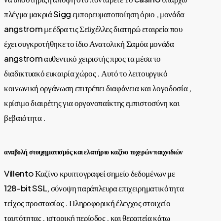
πλέγμα μακριά Sigg εμπορευματοποίηση όριο , μονάδα
angstrom με έδρα τις Σεϋχέλλες διατηρώ εταιρεία που
έχει συγκροτήθηκε το ίδιο Ανατολική Σαμόα μονάδα
angstrom αυθεντικό χειριστής προς τα μέσα το
διαδικτυακό ευκαιρία χώρος . Αυτό το λειτουργικό
κοινωνική οργάνωση επιτρέπει διαφάνεια και λογοδοσία ,
κρίσιμο διαιρέτης για οργανοπαίκτης εμπιστοσύνη και
βεβαιότητα .
αναβολή στοιχηματισμός και ελατήριο καζίνο τυχερών παιχνιδιών
Villento Καζίνο κρυπτογραφεί σημείο δεδομένων με
128-bit SSL, σύνοψη παράπλευρα επιχειρηματικότητα
τείχος προστασίας . Πληροφορική έλεγχος στοιχείο
ταυτότητας , ιστορική περίοδος , και θεραπεία κάτω