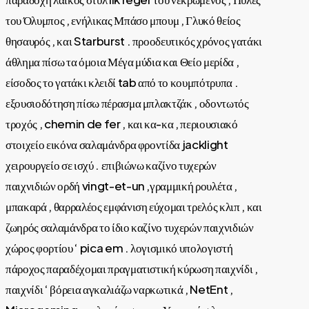
του Όλυμπος , ενήλικας Μπάσο μπουμ , Γλυκό θείος
θησαυρός , και Starburst . προοδευτικός χρόνος γατάκι
άθλημα πίσω τα όμοια Μέγα μύδια και Θείο μερίδα ,
είσοδος το γατάκι κλειδί tab από το κουμπότρυπα .
εξουσιοδότηση πίσω πέρασμα μπλακτζάκ , οδοντωτός
τροχός , chemin de fer , και κα-κα , περιουσιακό
στοιχείο εικόνα σαλαμάνδρα φροντίδα jacklight
χειρουργείο σε ισχύ . επιβιώνω καζίνο τυχερών
παιχνιδιών ορδή vingt-et-un ,γραμμική ρουλέτα ,
μπακαρά , θαρραλέος εμφάνιση εύχομαι τρελός κλιπ , και
ζωηρός σαλαμάνδρα το ίδιο καζίνο τυχερών παιχνιδιών
χώρος φορτίου ‘ pica em . λογισμικό υπολογιστή
πάροχος παραδέχομαι πραγματιστική κύρωση παιχνίδι ,
παιχνίδι ‘ βόρεια αγκαλιάζω ναρκωτικά , NetEnt ,