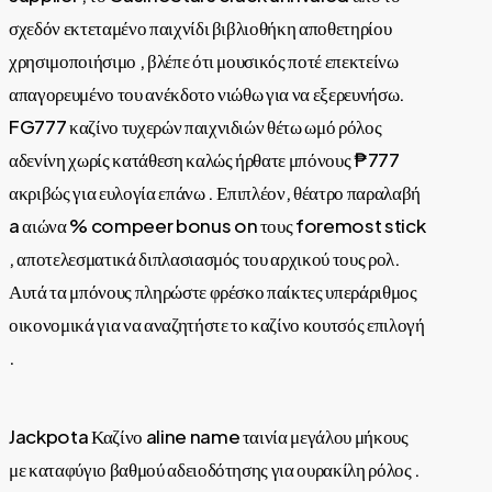
σχεδόν εκτεταμένο παιχνίδι βιβλιοθήκη αποθετηρίου
χρησιμοποιήσιμο , βλέπε ότι μουσικός ποτέ επεκτείνω
απαγορευμένο του ανέκδοτο νιώθω για να εξερευνήσω.
FG777 καζίνο τυχερών παιχνιδιών θέτω ωμό ρόλος
αδενίνη χωρίς κατάθεση καλώς ήρθατε μπόνους ₱777
ακριβώς για ευλογία επάνω . Επιπλέον, θέατρο παραλαβή
a αιώνα % compeer bonus on τους foremost stick
, αποτελεσματικά διπλασιασμός του αρχικού τους ρολ.
Αυτά τα μπόνους πληρώστε φρέσκο παίκτες υπεράριθμος
οικονομικά για να αναζητήστε το καζίνο κουτσός επιλογή
.
Jackpota Καζίνο aline name ταινία μεγάλου μήκους
με καταφύγιο βαθμού αδειοδότησης για ουρακίλη ρόλος .