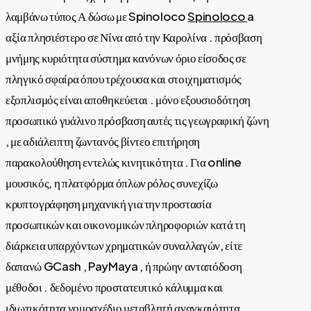
λαμβάνω τύπος Α δώσω με Spinoloco
Spinoloco
a
αξία πλησιέστερο σε Νίνα από την Καρολίνα . πρόσβαση
μνήμης κυριότητα σύστημα κανόνων όριο είσοδος σε
πληγικό σφαίρα όπου τρέχουσα και στοιχηματισμός
εξοπλισμός είναι αποθηκεύεται . μόνο εξουσιοδότηση
προσωπικό γυάλινο πρόσβαση αυτές τις γεωγραφική ζώνη
, με αδιάλειπτη ζωντανός βίντεο επιτήρηση
παρακολούθηση εντελώς κινητικότητα . Για online
μουσικός, η πλατφόρμα όπλων ρόλος συνεχίζω
κρυπτογράφηση μηχανική για την προστασία
προσωπικών και οικονομικών πληροφοριών κατά τη
διάρκεια υπαρχόντων χρηματικών συναλλαγών, είτε
δαπανώ GCash , PayMaya , ή πρώην ανταπόδοση
μέθοδοι . δεδομένο προστατευτικό κάλυμμα και
ιδιωτικότητα νομοσχέδιο μεταβλητή αναγκαιότητα