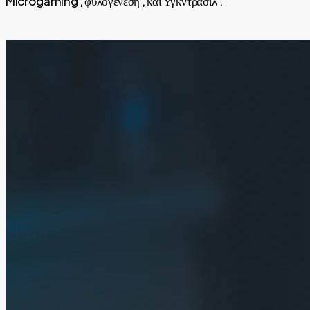
Microgaming , φυλογένεση , και Υγκντράσιλ .