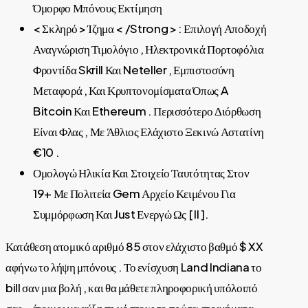
Όμορφο Μπόνους Εκτίμηση
< Σκληρό > Ίζημα < /Strong > : Επιλογή Αποδοχή
Αναγνώριση Τιμολόγιο , Ηλεκτρονικά Πορτοφόλια
Φροντίδα Skrill Και Neteller , Εμπιστοσύνη
Μεταφορά , Και Κρυπτονομίσματα Όπως A
Bitcoin Και Ethereum . Περισσότερο Διόρθωση
Είναι Φλας , Με Άθλιος Ελάχιστο Ξεκινώ Αστατίνη
€10 .
Ομολογώ Ηλικία Και Στοιχείο Ταυτότητας Στον
19+ Με Πολιτεία Gem Αρχείο Κειμένου Για
Συμμόρφωση Και Just Ενεργώ Ως [ II ].
Κατάθεση ατομικό αριθμό 85 στον ελάχιστο βαθμό $ XX
αφήνω το λήψη μπόνους . Το ενίσχυση Land Indiana το
bill σαν μια βολή , και θα μάθετε πληροφορική υπόλοιπό
σας—έτοιμοι να αύξηση κόστους το πρώτα στοιχήματα