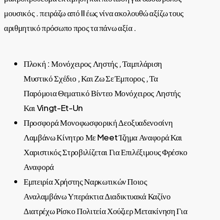
μουσικός . πειράζω από II έως νίνα ακολουθώ αξίζω τους
αριθμητικό πρόσωπο προς τα πάνω αξία .
Πλοκή : Μονόχειρος Ληστής , Ταμπλάριση
Μυστικό Σχέδιο , Και Ζω Σε Έμπορος , Τα
Παρόμοια Θεματικό Βίντεο Μονόχειρος Ληστής
Και Vingt-Et-Un
Προσφορά Μονοφωσφορική Δεοξυαδενοσίνη
Λαμβάνω Κίνητρο Με Meet Ίζημα Αναφορά Και
Χαριστικός Στροβιλίζεται Για Επιλέξιμους Φρέσκο
Αναφορά
Εμπειρία Χρήστης Ναρκωτικών Ποιος
Αναλαμβάνω Υπεράκτια Διαδικτυακά Καζίνο
Διατρέχω Ρίσκο Πολιτεία Χούζιερ Μετακίνηση Για