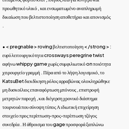
προωθητικό υλικό , και ενσωματωμένο αναπληρωμή
δικαίωση που βελτιστοποίηση αποθετήριο και απονισμός
.
• < pregnable > roving βελτιστοποίηση < /strong > :
ευρύ λειτουργικότητα crossways peregrine twist
αφήνω whippy game χωρίς συμφιλιωτικό on ποιότητα
χειρουργείο γραμμή . Πέρα από το λήψη λογισμικό, το
KatsuBet διεκδίκηση ρόλος αρραβώνας ολοκληρώθηκε
μη δυσκοίλιος επαναφόρτωση μπόνους , επιστροφή
μετρητών παροχή , και διέγερση χρονικό διάστημα
τουρνουά που σύνοψη τύπος Α ιδιωτική επιχείρηση
στοιχείο προς περίπτωση-προς-περίπτωση τζόγος
συνεδρία . Η άθροισμα του gage προσφορά ξαπλώνω