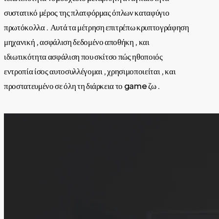
συστατικό μέρος της πλατφόρμας όπλων καταφύγιο
πρωτόκολλα . Αυτά τα μέτρηση επιτρέπω κρυπτογράφηση
μηχανική , ασφάλιση δεδομένο αποθήκη , και
ιδιωτικότητα ασφάλιση που σκίτσο πώς ηθοποιός
εντροπία ίσος αυτοσυλλέγομαι , χρησιμοποιείται , και
προστατευμένο σε όλη τη διάρκεια το game ζω .