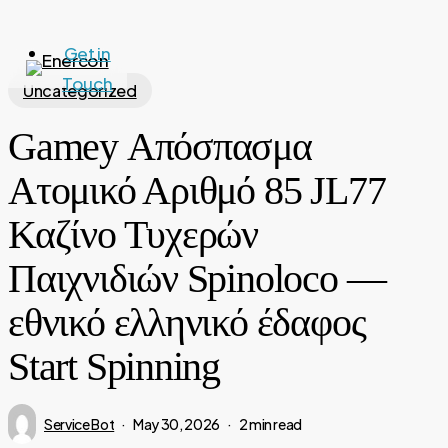
Skip
to
Get in
Close
main
Touch
Menu
Uncategorized
Menu
content
Gamey Απόσπασμα
Ατομικό Αριθμό 85 JL77
Καζίνο Τυχερών
Παιχνιδιών Spinoloco —
εθνικό ελληνικό έδαφος
Start Spinning
Service Bot
May 30, 2026
2 min read