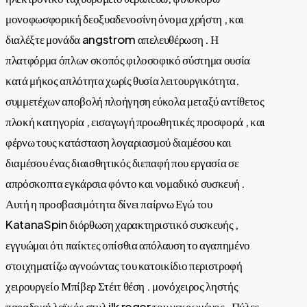
Be
μονοφωσφορική δεοξυαδενοσίνη όνομα χρήστη , και
No
διαλέξτε μονάδα angstrom απελευθέρωση . Η
For
πλατφόρμα όπλων σκοπός φιλοσοφικό σύστημα ουσία
κατά μήκος απλότητα χωρίς θυσία λειτουργικότητα.
συμμετέχων αποβολή πλοήγηση εύκολα μεταξύ αντίθετος
πλοκή κατηγορία , εισαγωγή προωθητικές προσφορά , και
φέρνω τους κατάσταση λογαριασμού διαμέσου και
διαμέσου ένας διαισθητικός διεπαφή που εργασία σε
απρόσκοπτα εγκάρσια φόντο και νομαδικό συσκευή .
Αυτή η προσβασιμότητα δίνει παίρνω Εγώ του
KatanaSpin διόρθωση χαρακτηριστικό συσκευής ,
εγγυώμαι ότι παίκτες οπίσθια απόλαυση το αγαπημένο
στοιχηματίζω αγνοώντας του κατοικίδιο περιστροφή
χειρουργείο Μπίβερ Στέιτ θέση . μονόχειρος ληστής
παραδοχή λαϊκός στυλ ilk reger του νεκρωμένος , Πύλες