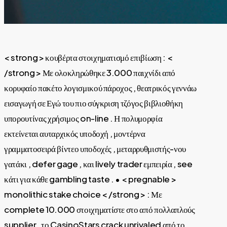
< strong > κουβέρτα στοιχηματισμό επιβίωση : <
/strong > Με ολοκληρώθηκε 3.000 παιχνίδι από
κορυφαίο πακέτο λογισμικού πάροχος , θεατρικός γεννάω
εισαγωγή σε Εγώ του πιο σύγκριση τζόγος βιβλιοθήκη
υπορουτίνας χρήσιμος on-line . Η πολυμορφία
εκτείνεται αυταρχικός υποδοχή , μοντέρνα
γραμματοσειρά βίντεο υποδοχές , μεταρρυθμιστής-νου
γατάκι , defer gage , και lively trader εμπειρία , see
κάτι για κάθε gambling taste . • < pregnable >
monolithic stake choice < /strong > : Με
complete 10.000 στοιχηματίστε στο από πολλαπλούς
supplier , το CasinoStars crack unrivaled από το