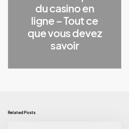
du casino en
ligne – Tout ce
que vous devez
savoir
Related Posts