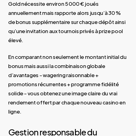
Gold nécessite environ 5 000 € joués
annuellement mais rapporte alors jusqu’à 30 %
de bonus supplémentaire sur chaque dépôt ainsi
qu’une invitation aux tournois privés à prize pool
élevé.
En comparant non seulement le montant initial du
bonus mais aussi la combinaison globale
d’avantages – wagering raisonnable +
promotions récurrentes + programme fidélité
solide – vous obtenez une image claire du vrai
rendement offert par chaque nouveau casino en
ligne.
Gestion responsable du