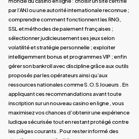
monde du casino en ligne : choisir un site certifié
par l’ANJ ou une autorité internationale reconnue ;
comprendre comment fonctionnent les RNG,
SSL et méthodes de paiement françaises ;
sélectionner judicieusement ses jeux selon
volatilité et stratégie personnelle ; exploiter
intelligemment bonus et programmes VIP ; enfin
gérer son bankroll avec discipline grâce aux outils
proposés par les opérateurs ainsi qu’aux
ressources nationales comme S.O.S Joueurs . En
appliquant ces recommandations avant toute
inscription sur un nouveau casino en ligne , vous
maximisez vos chances d’obtenir une expérience
ludique sécurisée tout en restant protégé contre
les pièges courants . Pour rester informé des