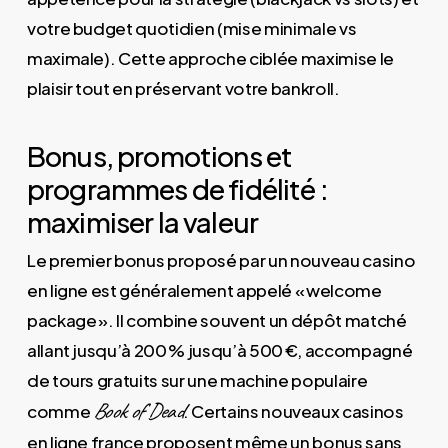
votre budget quotidien (mise minimale vs
maximale). Cette approche ciblée maximise le
plaisir tout en préservant votre bankroll.
Bonus, promotions et
programmes de fidélité :
maximiser la valeur
Le premier bonus proposé par un nouveau casino
en ligne est généralement appelé « welcome
package ». Il combine souvent un dépôt matché
allant jusqu’à 200 % jusqu’à 500 €, accompagné
de tours gratuits sur une machine populaire
Book of Dead
comme
. Certains nouveaux casinos
en ligne france proposent même un bonus sans