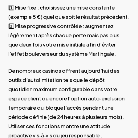
1️⃣ Mise fixe : choisissez une mise constante
(exemple 5 €) quel que soit le résultat précédent.
2️⃣ Mise progressive contrôlée : augmentez
légèrement après chaque perte mais pas plus
que deux fois votre mise initiale afin d’éviter
l’effet bouleverseur du système Martingale.
De nombreux casinos offrent aujourd’hui des
outils d’autolimitation tels que le dépôt
quotidien maximum configurable dans votre
espace client ou encore l’option auto‑exclusion
temporaire qui bloque l’accès pendant une
période définie (de 24 heures à plusieurs mois).
Utiliser ces fonctions montre une attitude
proactive vis‑à‑vis du jeu responsable .