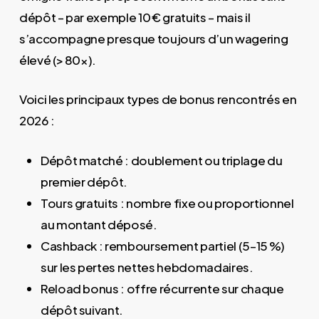
dépôt – par exemple 10 € gratuits – mais il
s’accompagne presque toujours d’un wagering
élevé (> 80×).
Voici les principaux types de bonus rencontrés en
2026 :
Dépôt matché : doublement ou triplage du
premier dépôt.
Tours gratuits : nombre fixe ou proportionnel
au montant déposé.
Cashback : remboursement partiel (5–15 %)
sur les pertes nettes hebdomadaires.
Reload bonus : offre récurrente sur chaque
dépôt suivant.