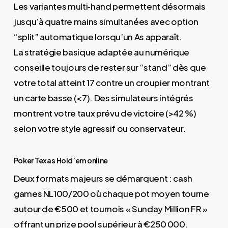
Les variantes multi‑hand permettent désormais
jusqu’à quatre mains simultanées avec option
“split” automatique lorsqu’un As apparaît.
La stratégie basique adaptée au numérique
conseille toujours de rester sur “stand” dès que
votre total atteint 17 contre un croupier montrant
un carte basse (<7). Des simulateurs intégrés
montrent votre taux prévu de victoire (>42 %)
selon votre style agressif ou conservateur.
Poker Texas Hold’em online
Deux formats majeurs se démarquent : cash
games NL100/200 où chaque pot moyen tourne
autour de €500 et tournois « Sunday Million FR »
offrant un prize pool supérieur à €250 000.