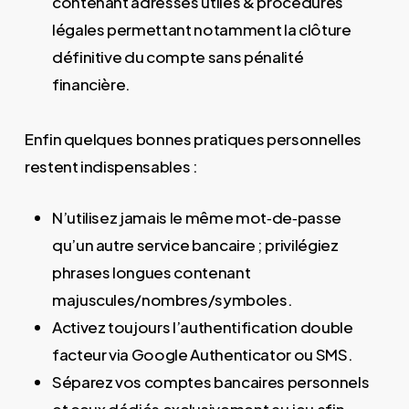
contenant adresses utiles & procédures
légales permettant notamment la clôture
définitive du compte sans pénalité
financière.
Enfin quelques bonnes pratiques personnelles
restent indispensables :
N’utilisez jamais le même mot‑de‑passe
qu’un autre service bancaire ; privilégiez
phrases longues contenant
majuscules/nombres/symboles.
Activez toujours l’authentification double
facteur via Google Authenticator ou SMS.
Séparez vos comptes bancaires personnels
et ceux dédiés exclusivement au jeu afin