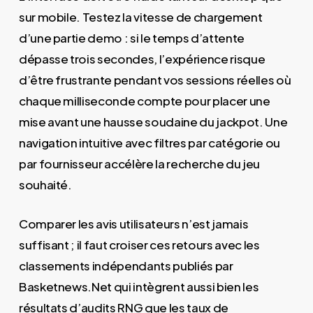
sur mobile. Testez la vitesse de chargement
d’une partie demo : si le temps d’attente
dépasse trois secondes, l’expérience risque
d’être frustrante pendant vos sessions réelles où
chaque milliseconde compte pour placer une
mise avant une hausse soudaine du jackpot. Une
navigation intuitive avec filtres par catégorie ou
par fournisseur accélère la recherche du jeu
souhaité.
Comparer les avis utilisateurs n’est jamais
suffisant ; il faut croiser ces retours avec les
classements indépendants publiés par
Basketnews.Net qui intègrent aussi bien les
résultats d’audits RNG que les taux de