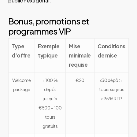
public hexagonal.
Bonus, promotions et
programmes VIP
Type
Exemple
Mise
Conditions
d’offre
typique
minimale
de mise
requise
Welcome
+100 %
€20
x30 dépôt +
package
dépôt
tours sur jeux
jusqu’à
≥95 % RTP
€500 + 100
tours
gratuits