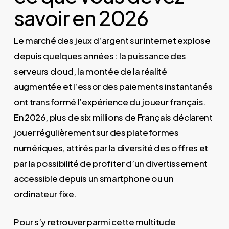
savoir en 2026
Le marché des jeux d’argent sur internet explose
depuis quelques années : la puissance des
serveurs cloud, la montée de la réalité
augmentée et l’essor des paiements instantanés
ont transformé l’expérience du joueur français.
En 2026, plus de six millions de Français déclarent
jouer régulièrement sur des plateformes
numériques, attirés par la diversité des offres et
par la possibilité de profiter d’un divertissement
accessible depuis un smartphone ou un
ordinateur fixe.
Pour s’y retrouver parmi cette multitude