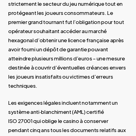
strictement le secteur du jeu numérique tout en
protégeant les joueurs consommateurs. Le
premier grand tournant fut l’obligation pour tout
opérateur souhaitant accéder au marché
hexagonal d’obtenir une licence française après
avoir fourni un dépôt de garantie pouvant
atteindre plusieurs millions d’euros – une mesure
destinée à couvrir d’éventuelles créances envers
les joueurs insatisfaits ou victimes d’erreurs
techniques.
Les exigences légales incluent notamment un
système anti‑blanchiment (AML) certifié
ISO 27001 qui oblige le casino à conserver
pendant cinq ans tous les documents relatifs aux