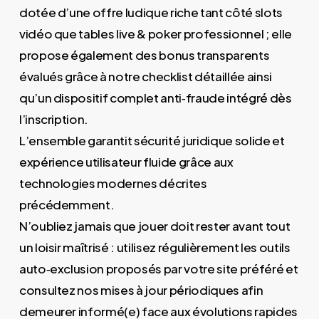
dotée d’une offre ludique riche tant côté slots
vidéo que tables live & poker professionnel ; elle
propose également des bonus transparents
évalués grâce à notre checklist détaillée ainsi
qu’un dispositif complet anti‑fraude intégré dès
l’inscription.
L’ensemble garantit sécurité juridique solide et
expérience utilisateur fluide grâce aux
technologies modernes décrites
précédemment.
N’oubliez jamais que jouer doit rester avant tout
un loisir maîtrisé : utilisez régulièrement les outils
auto‑exclusion proposés par votre site préféré et
consultez nos mises à jour périodiques afin
demeurer informé(e) face aux évolutions rapides