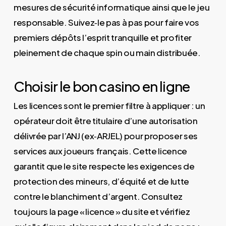
mesures de sécurité informatique ainsi que le jeu
responsable. Suivez‑le pas à pas pour faire vos
premiers dépôts l’esprit tranquille et profiter
pleinement de chaque spin ou main distribuée.
Choisir le bon casino en ligne
Les licences sont le premier filtre à appliquer : un
opérateur doit être titulaire d’une autorisation
délivrée par l’ANJ (ex‑ARJEL) pour proposer ses
services aux joueurs français. Cette licence
garantit que le site respecte les exigences de
protection des mineurs, d’équité et de lutte
contre le blanchiment d’argent. Consultez
toujours la page « licence » du site et vérifiez