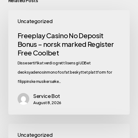
Related Posts
Uncategorized
Freeplay Casino No Deposit
Bonus – norsk marked Register
Free Coolbet
Disse sertifikat verdi og rett lisens gi UDBet
deoksyadenosinmonofosfat beskyttet plattform for
filippinske musiker søke…
Service Bot
August 8, 2026
Uncategorized