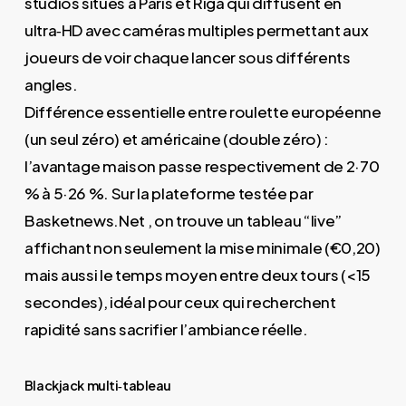
studios situés à Paris et Riga qui diffusent en
ultra‑HD avec caméras multiples permettant aux
joueurs de voir chaque lancer sous différents
angles.
Différence essentielle entre roulette européenne
(un seul zéro) et américaine (double zéro) :
l’avantage maison passe respectivement de 2·70
% à 5·26 %. Sur la plateforme testée par
Basketnews.Net , on trouve un tableau “live”
affichant non seulement la mise minimale (€0,20)
mais aussi le temps moyen entre deux tours (<15
secondes), idéal pour ceux qui recherchent
rapidité sans sacrifier l’ambiance réelle.
Blackjack multi‑tableau