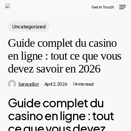
Men
Skip
Get in Touch
to
Close
main
Uncategorized
Menu
content
Guide complet du casino
en ligne : tout ce que vous
devez savoir en 2026
Service Bot
April 2, 2026
14 min read
Guide complet du
casino en ligne : tout
ce que vous devez