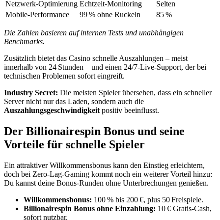
Netzwerk‑Optimierung
Echtzeit‑Monitoring
Selten
Mobile‑Performance
99 % ohne Ruckeln
85 %
Die Zahlen basieren auf internen Tests und unabhängigen
Benchmarks.
Zusätzlich bietet das Casino schnelle Auszahlungen – meist
innerhalb von 24 Stunden – und einen 24/7‑Live‑Support, der bei
technischen Problemen sofort eingreift.
Industry Secret:
Die meisten Spieler übersehen, dass ein schneller
Server nicht nur das Laden, sondern auch die
Auszahlungsgeschwindigkeit
positiv beeinflusst.
Der Billionairespin Bonus und seine
Vorteile für schnelle Spieler
Ein attraktiver Willkommensbonus kann den Einstieg erleichtern,
doch bei Zero‑Lag‑Gaming kommt noch ein weiterer Vorteil hinzu:
Du kannst deine Bonus‑Runden ohne Unterbrechungen genießen.
Willkommensbonus:
100 % bis 200 €, plus 50 Freispiele.
Billionairespin Bonus ohne Einzahlung:
10 € Gratis‑Cash,
sofort nutzbar.