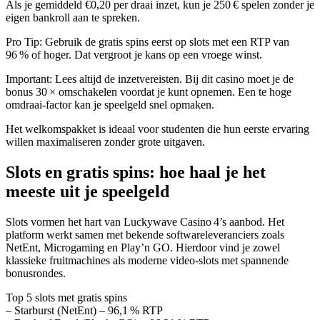
Als je gemiddeld €0,20 per draai inzet, kun je 250 € spelen zonder je
eigen bankroll aan te spreken.
Pro Tip: Gebruik de gratis spins eerst op slots met een RTP van
96 % of hoger. Dat vergroot je kans op een vroege winst.
Important: Lees altijd de inzetvereisten. Bij dit casino moet je de
bonus 30 × omschakelen voordat je kunt opnemen. Een te hoge
omdraai‑factor kan je speelgeld snel opmaken.
Het welkomspakket is ideaal voor studenten die hun eerste ervaring
willen maximaliseren zonder grote uitgaven.
Slots en gratis spins: hoe haal je het
meeste uit je speelgeld
Slots vormen het hart van Luckywave Casino 4’s aanbod. Het
platform werkt samen met bekende softwareleveranciers zoals
NetEnt, Microgaming en Play’n GO. Hierdoor vind je zowel
klassieke fruitmachines als moderne video‑slots met spannende
bonusrondes.
Top 5 slots met gratis spins
– Starburst (NetEnt) – 96,1 % RTP