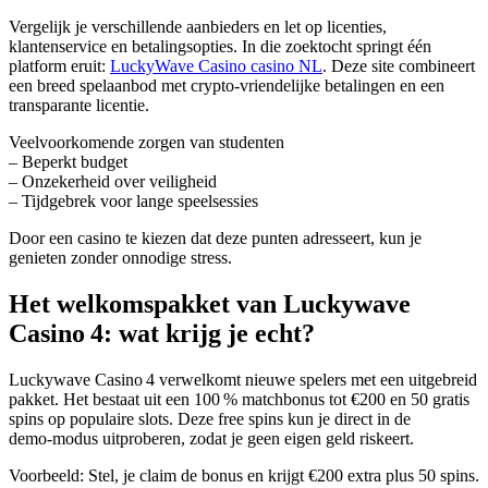
Vergelijk je verschillende aanbieders en let op licenties,
klantenservice en betalingsopties. In die zoektocht springt één
platform eruit:
LuckyWave Casino casino NL
. Deze site combineert
een breed spelaanbod met crypto‑vriendelijke betalingen en een
transparante licentie.
Veelvoorkomende zorgen van studenten
– Beperkt budget
– Onzekerheid over veiligheid
– Tijdgebrek voor lange speelsessies
Door een casino te kiezen dat deze punten adresseert, kun je
genieten zonder onnodige stress.
Het welkomspakket van Luckywave
Casino 4: wat krijg je echt?
Luckywave Casino 4 verwelkomt nieuwe spelers met een uitgebreid
pakket. Het bestaat uit een 100 % matchbonus tot €200 en 50 gratis
spins op populaire slots. Deze free spins kun je direct in de
demo‑modus uitproberen, zodat je geen eigen geld riskeert.
Voorbeeld: Stel, je claim de bonus en krijgt €200 extra plus 50 spins.