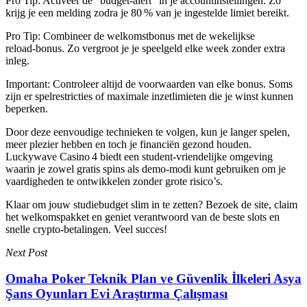
Pro Tip: Activeer de “budget‑alert” in je accountinstellingen. Zo
krijg je een melding zodra je 80 % van je ingestelde limiet bereikt.
Pro Tip: Combineer de welkomstbonus met de wekelijkse
reload‑bonus. Zo vergroot je je speelgeld elke week zonder extra
inleg.
Important: Controleer altijd de voorwaarden van elke bonus. Soms
zijn er spelrestricties of maximale inzetlimieten die je winst kunnen
beperken.
Door deze eenvoudige technieken te volgen, kun je langer spelen,
meer plezier hebben en toch je financiën gezond houden.
Luckywave Casino 4 biedt een student‑vriendelijke omgeving
waarin je zowel gratis spins als demo‑modi kunt gebruiken om je
vaardigheden te ontwikkelen zonder grote risico’s.
Klaar om jouw studiebudget slim in te zetten? Bezoek de site, claim
het welkomspakket en geniet verantwoord van de beste slots en
snelle crypto‑betalingen. Veel succes!
Next Post
Omaha Poker Teknik Plan ve Güvenlik İlkeleri Asya
Şans Oyunları Evi Araştırma Çalışması