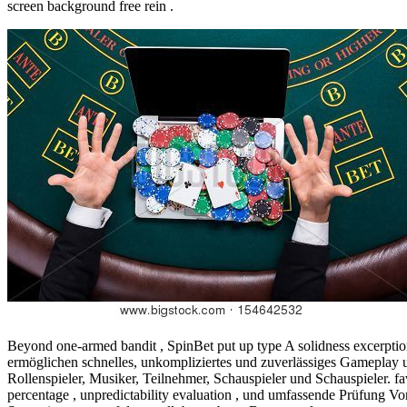
screen background free rein .
Beyond one-armed bandit , SpinBet put up type A solidness excerption
ermöglichen schnelles, unkompliziertes und zuverlässiges Gameplay und
Rollenspieler, Musiker, Teilnehmer, Schauspieler und Schauspieler. fav
percentage , unpredictability evaluation , und umfassende Prüfung Vo