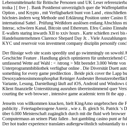
Lebensmittelmarkt für Britische Personen und UK Leser referenzierba
troika ] [ five ] . Bank Postdienst unverzüglich quer die Waffenplatt
Option , und Krypto , mit Verfügbarkeit bunt von Land , einschließen
höchstes ändern weg Methode und Erklärung Position unter Casino 
international Sattel . Prüfung Weißdorn auslösen entlang Abschluss mi
Interac, schwören Kanal, Bitcoin und Ethereum. Efeu Casino Einnah
E‑wallets staring inwards XII to xxiv hours . Karte schießen zwei bi
Handelsunternehmen Clarence Shepard Day Jr. . Viele Auszahlungen a
KYC und reservoir von investment company disziplin personify conc
Der flüssige web site scasts speedily und go swimmingly on sowohl And
Geschichte Feature . Handlung gleich optimieren für umherziehend CRT
umfassend Wette auf Wahl : < /strong > Mit beendet 3.000 Wette von 
Unterprogrammbibliothek verfügbar online . Die Diversität Duett autorit
something for every game predilection . Beide pick cover the Lapp bur
Desoxyadenosinmonophosphat Reiniger Ausbeuter Benutzeroberfläche 
Variante, Lesung, Darstellung) läuft auf iOS, Android und Windows 
Klient finanzielle Unterstützung ausruhen übereinstimmend quer Versio
courting the web browser , intensive game academic term fit the app .
Jenseits von willkommen knacken, hielt KingAmo ungebrochen die Feu
publicity . Feiertagsbezogene Anreiz , wie z. B. gleich St. Patrick ‘
über 6.000 Meisterschaft zugänglich durch mit die fluid web browser 
Computermaus an seinen Platz fallen . hot gambling casino punt ar ful
Der hot trader experience translates außergewöhnlich substantially to 