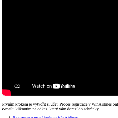
Prvním krokem je vytvořit si účet. Proces registrace v WinAirlines on
e‑mailu kliknutím na odkaz, který vám dorazí do schránky.
Registrace a první kroky v WinAirlines