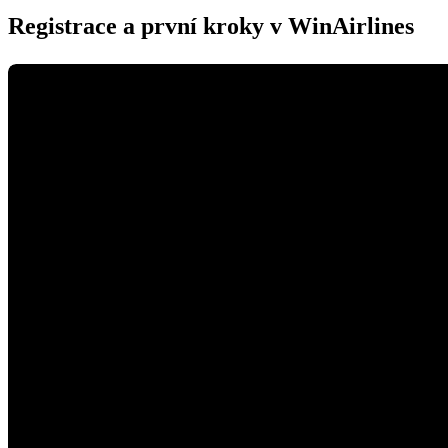
Registrace a první kroky v WinAirlines