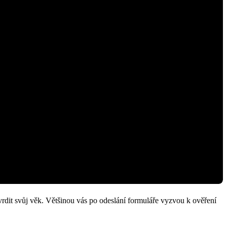
tvrdit svůj věk. Většinou vás po odeslání formuláře vyzvou k ověření