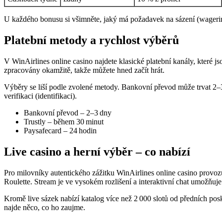
U každého bonusu si všimněte, jaký má požadavek na sázení (wagerin
Platební metody a rychlost výběrů
V WinAirlines online casino najdete klasické platební kanály, které 
zpracovány okamžitě, takže můžete hned začít hrát.
Výběry se liší podle zvolené metody. Bankovní převod může trvat 2–
verifikaci (identifikaci).
Bankovní převod – 2–3 dny
Trustly – během 30 minut
Paysafecard – 24 hodin
Live casino a herní výběr – co nabízí
Pro milovníky autentického zážitku WinAirlines online casino provozuje
Roulette. Stream je ve vysokém rozlišení a interaktivní chat umožňuje
Kromě live sázek nabízí katalog více než 2 000 slotů od předních posk
najde něco, co ho zaujme.