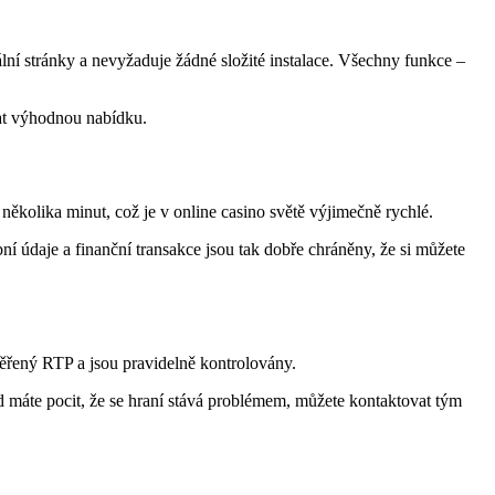
lní stránky a nevyžaduje žádné složité instalace. Všechny funkce –
at výhodnou nabídku.
ěkolika minut, což je v online casino světě výjimečně rychlé.
ní údaje a finanční transakce jsou tak dobře chráněny, že si můžete
ěřený RTP a jsou pravidelně kontrolovány.
d máte pocit, že se hraní stává problémem, můžete kontaktovat tým