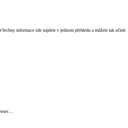
 Všechny informace zde najdete v jednom přehledu a můžete tak učinit
grenser…