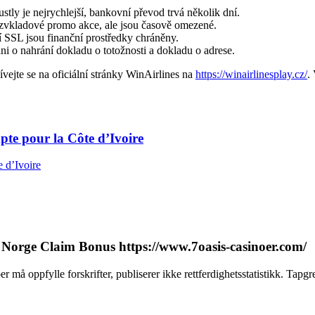
tly je nejrychlejší, bankovní převod trvá několik dní.
zvkladové promo akce, ale jsou časově omezené.
 SSL jsou finanční prostředky chráněny.
i o nahrání dokladu o totožnosti a dokladu o adrese.
ívejte se na oficiální stránky WinAirlines na
https://winairlinesplay.cz/
.
mpte pour la Côte d’Ivoire
e d’Ivoire
 Norge Claim Bonus https://www.7oasis-casinoer.com/
r må oppfylle forskrifter, publiserer ikke rettferdighetsstatistikk. Tap