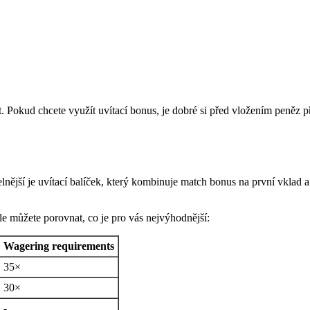
. Pokud chcete využít uvítací bonus, je dobré si před vložením peněz p
lnější je uvítací balíček, který kombinuje match bonus na první vklad a
hle můžete porovnat, co je pro vás nejvýhodnější:
Wagering requirements
35×
30×
‑