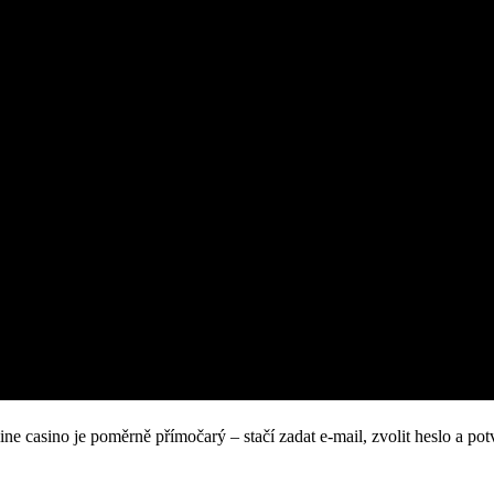
line casino je poměrně přímočarý – stačí zadat e‑mail, zvolit heslo a po